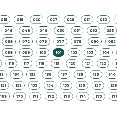
015
018
020
027
029
031
032
046
048
049
050
051
052
053
068
072
076
077
078
080
082
098
099
100
101
102
103
104
116
117
118
119
120
121
122
33
134
135
136
137
138
139
140
151
152
153
154
155
156
157
158
169
170
171
172
173
174
175
17