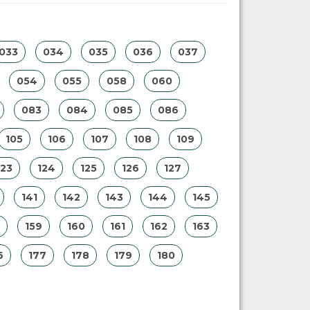
033
034
035
036
037
054
055
058
060
083
084
085
086
105
106
107
108
109
123
124
125
126
127
141
142
143
144
145
159
160
161
162
163
6
177
178
179
180