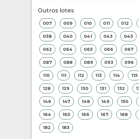
Outros lotes
007
009
010
011
012
038
040
041
043
045
062
064
065
066
067
087
088
089
093
096
110
111
112
113
114
115
128
129
130
131
132
1
146
147
148
149
150
164
165
166
167
168
182
183