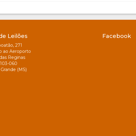
de Leilões
Facebook
oatão, 271
o ao Aeroporto
das Reginas
103-060
Grande (MS)