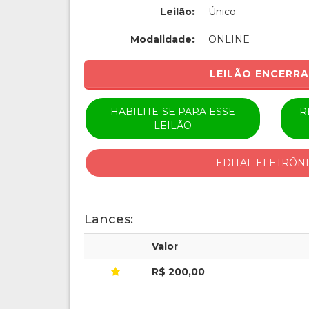
Leilão:
Único
Modalidade:
ONLINE
LEILÃO ENCERR
HABILITE-SE PARA ESSE
R
LEILÃO
EDITAL ELETRÔN
Lances:
Valor
R$ 200,00