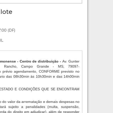
lote
7:00 (DF)
UL
amonense - Centro de distribuição -
Av. Gunter
o Rancho, Campo Grande - MS, 79097-
 prévio agendamento, CONFORME previsto no
rário das 08h30min às 10h30min e das 14h00min
ESTADO E CONDIÇÕES QUE SE ENCONTRAM
o do valor da arrematação e demais despesas no
tará sujeito a penalidades (multa, suspensão,
erda do direito em adjudicar), além de responder