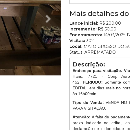
Mais detalhes do 
Lance inicial:
R$ 200,00
Incremento:
R$ 50,00
Encerramento:
14/03/2025 1
Visitas:
302
Local:
MATO GROSSO DO S
Status: ARREMATADO
Descrição:
Endereço para visitação: Vi
Hans, 7721 - Conj. Aer
452.
PERIODO:
Somente com
EDITAL, em dias uteis no ho
às 16h00min.
Tipo de Venda:
VENDA NO 
PARA VISITAÇÃO.
Atenção:
A falta de pagament
prazo indicado no edital, es
declaração de inidoneidade, p