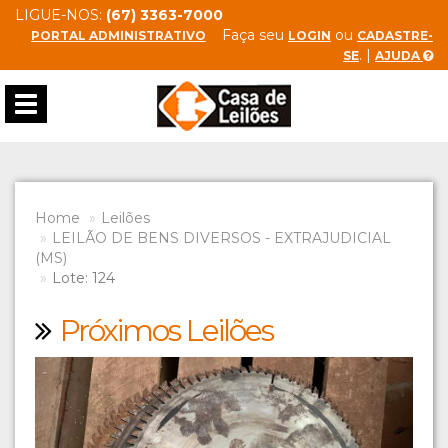
LIGUE-NOS:
(67) 3363-7000
Faça seu
ou
PORTAL ADMINISTRATIVO
LOGIN
CADASTRE-
. |
SE
AJUDA
Toggle
navigation
Home
Leilões
LEILÃO DE BENS DIVERSOS - EXTRAJUDICIAL
(MS)
Lote: 124
Próximos Leilões
Previous
Next