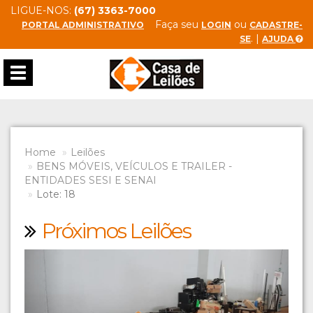
LIGUE-NOS:
(67) 3363-7000
Faça seu
ou
PORTAL ADMINISTRATIVO
LOGIN
CADASTRE-
. |
SE
AJUDA
Toggle
navigation
Home
Leilões
BENS MÓVEIS, VEÍCULOS E TRAILER -
ENTIDADES SESI E SENAI
Lote: 18
Próximos Leilões
Previous
Next