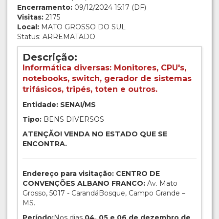
Encerramento:
09/12/2024 15:17 (DF)
Visitas:
2175
Local:
MATO GROSSO DO SUL
Status: ARREMATADO
Descrição:
Informática diversas: Monitores, CPU's,
notebooks, switch, gerador de sistemas
trifásicos, tripés, toten e outros.
Entidade: SENAI/MS
Tipo:
BENS DIVERSOS
ATENÇÃO! VENDA NO ESTADO QUE SE
ENCONTRA.
Endereço para visitação: CENTRO DE
CONVENÇÕES ALBANO FRANCO:
Av. Mato
Grosso, 5017 - CarandáBosque, Campo Grande –
MS.
Período:
Nos dias
04, 05 e 06 de dezembro de