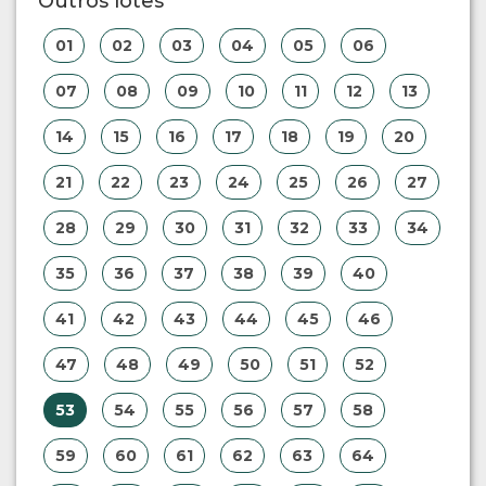
Outros lotes
01
02
03
04
05
06
07
08
09
10
11
12
13
14
15
16
17
18
19
20
21
22
23
24
25
26
27
28
29
30
31
32
33
34
35
36
37
38
39
40
41
42
43
44
45
46
47
48
49
50
51
52
53
54
55
56
57
58
59
60
61
62
63
64