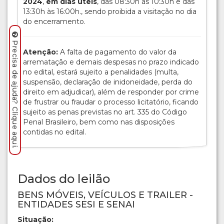
2024
,
em dias úteis
, das 08:30h às 10:30h e das
13:30h às 16:00h., sendo proibida a visitação no dia
do encerramento.
Precisa de ajuda? Clique aqui.
Atenção:
A falta de pagamento do valor da
arrematação e demais despesas no prazo indicado
no edital, estará sujeito a penalidades (multa,
suspensão, declaração de inidoneidade, perda do
direito em adjudicar), além de responder por crime
de frustrar ou fraudar o processo licitatório, ficando
sujeito as penas previstas no art. 335 do Código
Penal Brasileiro, bem como nas disposições
contidas no edital.
Dados do leilão
BENS MÓVEIS, VEÍCULOS E TRAILER -
ENTIDADES SESI E SENAI
Situação: