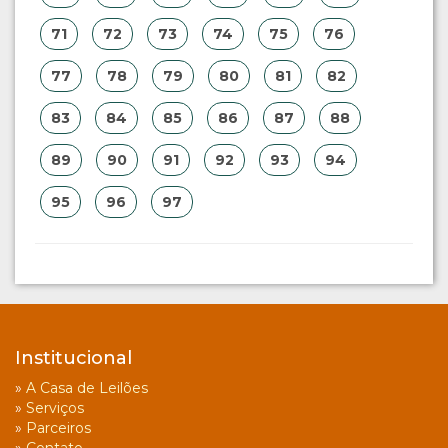
71
72
73
74
75
76
77
78
79
80
81
82
83
84
85
86
87
88
89
90
91
92
93
94
95
96
97
Institucional
»
A Casa de Leilões
»
Serviços
»
Parceiros