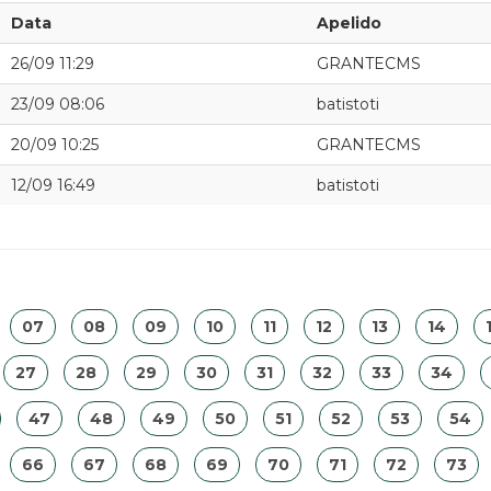
Data
Apelido
26/09 11:29
GRANTECMS
23/09 08:06
batistoti
20/09 10:25
GRANTECMS
12/09 16:49
batistoti
07
08
09
10
11
12
13
14
27
28
29
30
31
32
33
34
47
48
49
50
51
52
53
54
66
67
68
69
70
71
72
73