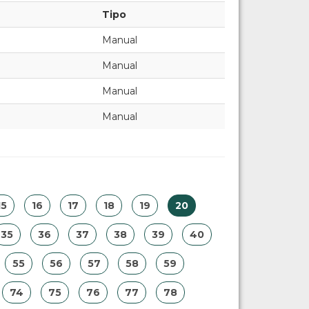
Tipo
Manual
Manual
Manual
Manual
15
16
17
18
19
20
35
36
37
38
39
40
55
56
57
58
59
74
75
76
77
78