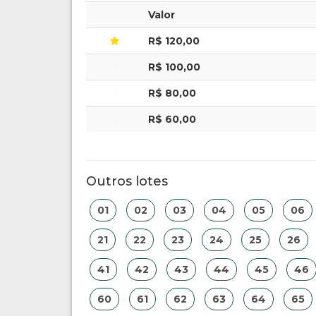
Valor
R$ 120,00
R$ 100,00
R$ 80,00
R$ 60,00
Outros lotes
01
02
03
04
05
06
21
22
23
24
25
26
41
42
43
44
45
46
60
61
62
63
64
65