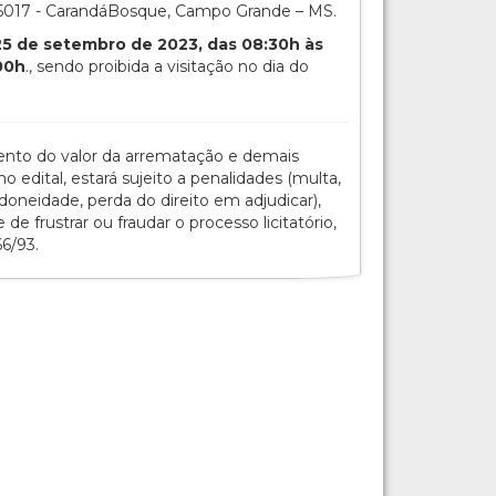
 5017 - CarandáBosque, Campo Grande – MS.
 25 de setembro de 2023, das 08:30h às
:00h
., sendo proibida a visitação no dia do
ento do valor da arrematação e demais
o edital, estará sujeito a penalidades (multa,
doneidade, perda do direito em adjudicar),
e frustrar ou fraudar o processo licitatório,
66/93.