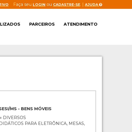
Faça seu
ou
. |
TIVO
LOGIN
CADASTRE-SE
AJUDA
ALIZADOS
PARCEIROS
ATENDIMENTO
SESI/MS - BENS MÓVEIS
» DIVERSOS
DIDÁTICOS PARA ELETRÔNICA, MESAS,