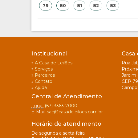
79
80
81
82
83
Institucional
Casa 
»
A Casa de Leilões
Rua Jab
»
Serviços
Próxim
»
Parceiros
Jardim 
»
Contato
CEP 79
»
Ajuda
Campo 
Central de Atendimento
Fone:
(67) 3363-7000
E-Mail:
sac@casadeleiloes.com.br
Horário de atendimento
De segunda a sexta-feira.