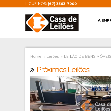
LIGUE-NOS:
(67) 3363-7000
A EMP
Home
Leilões
LEILÃO DE BENS MÓVEIS 
Próximos Leilões
Previous