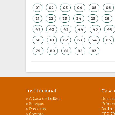
01
02
03
04
05
06
21
22
23
24
25
26
41
42
43
44
45
46
60
61
62
63
64
65
79
80
81
82
83
Institucional
Casa 
»
A Casa de Leilões
Rua Jab
»
Serviços
Próxim
»
Parceiros
Jardim 
»
Contato
CEP 79