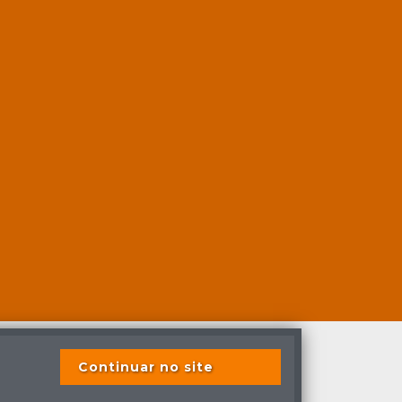
Continuar no site
s previstas em lei.