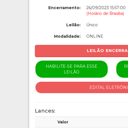
Encerramento:
26/09/2023 15:57:00
(Horário de Brasília)
Leilão:
Único
Modalidade:
ONLINE
LEILÃO ENCERR
HABILITE-SE PARA ESSE
R
LEILÃO
EDITAL ELETRÔN
Lances:
Valor