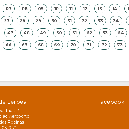
07
08
09
10
11
12
13
14
27
28
29
30
31
32
33
34
47
48
49
50
51
52
53
54
66
67
68
69
70
71
72
73
de Leilões
Facebook
oatão, 271
o ao Aeroporto
das Reginas
103-060