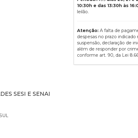
10:30h e das 13:30h às 16
leilão.
Atenção:
A falta de pagam
despesas no prazo indicado n
suspensão, declaração de ini
além de responder por crime d
conforme art. 90, da Lei 8.6
DES SESI E SENAI
SUL
0