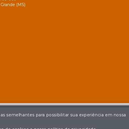
Grande (MS)
ias semelhantes para possibilitar sua experiência em nossa
© Casa de Leilões - Todos os direitos reservados
ção não autorizada do conteúdo deste site poderá acarretar em pena