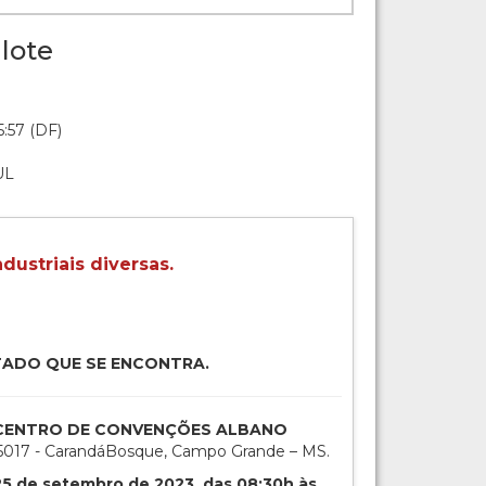
lote
:57 (DF)
UL
dustriais diversas.
TADO QUE SE ENCONTRA.
o: CENTRO DE CONVENÇÕES ALBANO
 5017 - CarandáBosque, Campo Grande – MS.
 25 de setembro de 2023, das 08:30h às