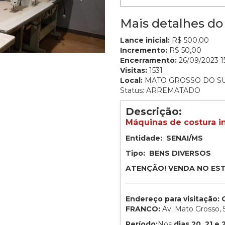
Mais detalhes do 
Lance inicial:
R$ 500,00
Incremento:
R$ 50,00
Encerramento:
26/09/2023 15
Visitas:
1531
Local:
MATO GROSSO DO S
Status: ARREMATADO
Descrição:
Máquinas de costura in
Entidade: SENAI/MS
Tipo: BENS DIVERSOS
ATENÇÃO! VENDA NO ES
Endereço para visitaçã
FRANCO:
Av. Mato Grosso,
Período:
Nos
dias 20, 21 e