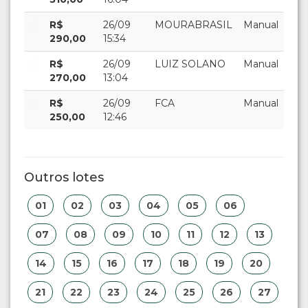
R$
26/09
MOURABRASIL
Manual
290,00
15:34
R$
26/09
LUIZ SOLANO
Manual
270,00
13:04
R$
26/09
FCA
Manual
250,00
12:46
Outros lotes
01
02
03
04
05
06
07
08
09
10
11
12
13
14
15
16
17
18
19
20
21
22
23
24
25
26
27