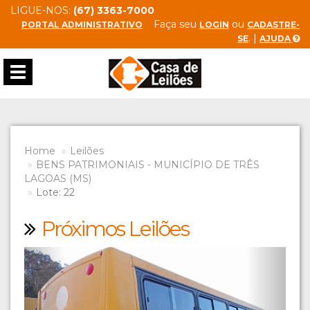
LIGUE-NOS:
(67) 3363-7000
Faça seu
ou
PORTAL ADMINISTRATIVO
LOGIN
CADASTRE-
. |
SE
AJUDA
Toggle
navigation
Home
Leilões
BENS PATRIMONIAIS - MUNICÍPIO DE TRÊS
LAGOAS (MS)
Lote: 22
Próximos Leilões
Previous
Next