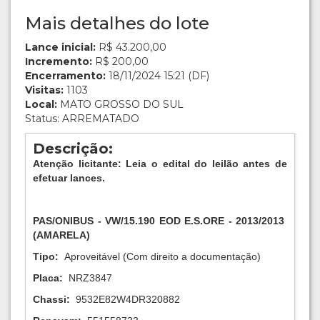
Mais detalhes do lote
Lance inicial:
R$ 43.200,00
Incremento:
R$ 200,00
Encerramento:
18/11/2024 15:21 (DF)
Visitas:
1103
Local:
MATO GROSSO DO SUL
Status: ARREMATADO
Descrição:
Atenção licitante: Leia o edital do leilão antes de
efetuar lances.
PAS/ONIBUS - VW/15.190 EOD E.S.ORE
-
2013/2013
(AMARELA)
Tipo:
Aproveitável (Com direito a documentação)
Placa:
NRZ3847
Chassi:
9532E82W4DR320882