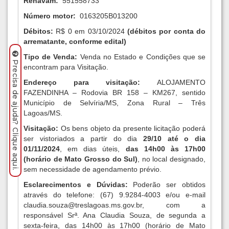
Renavam:
551558733
Número motor:
0163205B013200
Débitos:
R$ 0 em 03/10/2024
(débitos por conta do
arrematante, conforme edital)
Tipo de Venda:
Venda no Estado e Condições que se
Precisa de ajuda? Clique aqui.
encontram para Visitação.
Endereço para visitação:
ALOJAMENTO
FAZENDINHA – Rodovia BR 158 – KM267, sentido
Município de Selvíria/MS, Zona Rural – Três
Lagoas/MS.
Visitação:
Os bens objeto da presente licitação poderá
ser vistoriados a partir do dia
29/10 até o dia
01/11/2024
, em dias úteis,
das 14h00 às 17h00
(horário de Mato Grosso do Sul)
, no local designado,
sem necessidade de agendamento prévio.
Esclarecimentos e Dúvidas:
Poderão ser obtidos
através do telefone: (67) 9.9284-4003 e/ou e-mail
claudia.souza@treslagoas.ms.gov.br
, com a
responsável Srª. Ana Claudia Souza, de segunda a
sexta-feira, das 14h00 às 17h00 (horário de Mato