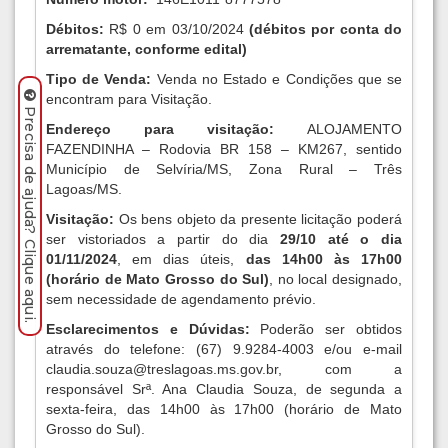
Débitos:
R$ 0 em 03/10/2024
(débitos por conta do
arrematante, conforme edital)
Tipo de Venda:
Venda no Estado e Condições que se
encontram para Visitação.
Precisa de ajuda? Clique aqui.
Endereço para visitação:
ALOJAMENTO
FAZENDINHA – Rodovia BR 158 – KM267, sentido
Município de Selvíria/MS, Zona Rural – Três
Lagoas/MS.
Visitação:
Os bens objeto da presente licitação poderá
ser vistoriados a partir do dia
29/10 até o dia
01/11/2024
, em dias úteis,
das 14h00 às 17h00
(horário de Mato Grosso do Sul)
, no local designado,
sem necessidade de agendamento prévio.
Esclarecimentos e Dúvidas:
Poderão ser obtidos
através do telefone: (67) 9.9284-4003 e/ou e-mail
claudia.souza@treslagoas.ms.gov.br
, com a
responsável Srª. Ana Claudia Souza, de segunda a
sexta-feira, das 14h00 às 17h00 (horário de Mato
Grosso do Sul).