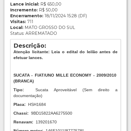
Lance inicial:
R$ 650,00
Incremento:
R$ 50,00
Encerramento:
18/11/2024 15:28 (DF)
Visitas:
711
Local:
MATO GROSSO DO SUL
Status: ARREMATADO
Descrição:
Atenção licitante: Leia o edital do leilão antes de
efetuar lances.
SUCATA - FIAT/UNO MILLE ECONOMY
-
2009/2010
(BRANCA)
Tipo:
Sucata Aproveitável (Sem direito a
documentação)
Placa:
HSH1684
Chassi:
9BD15822AA6275500
Renavam:
139201670
Número motor:
146E1011*8777578*