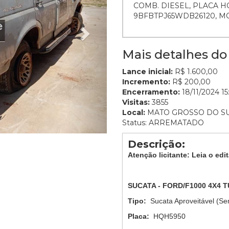
COMB. DIESEL, PLACA H
9BFBTPJ65WDB26120, M
Mais detalhes do 
Lance inicial:
R$ 1.600,00
Incremento:
R$ 200,00
Encerramento:
18/11/2024 15
Visitas:
3855
Local:
MATO GROSSO DO S
Status: ARREMATADO
Descrição:
Atenção licitante: Leia o edit
SUCATA - FORD/F1000 4X4 
Tipo:
Sucata Aproveitável (Se
Placa:
HQH5950