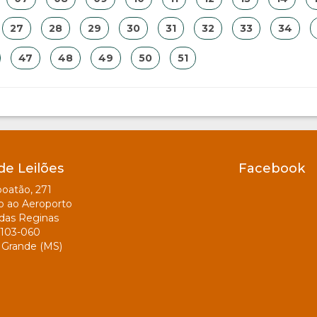
27
28
29
30
31
32
33
34
47
48
49
50
51
de Leilões
Facebook
oatão, 271
o ao Aeroporto
das Reginas
103-060
Grande (MS)