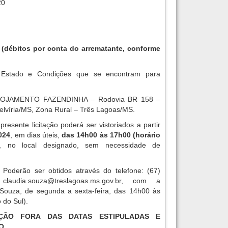
20
4
(débitos por conta do arrematante, conforme
Estado e Condições que se encontram para
OJAMENTO FAZENDINHA – Rodovia BR 158 –
elvíria/MS, Zona Rural – Três Lagoas/MS.
resente licitação poderá ser vistoriados a partir
2024
, em dias úteis,
das 14h00 às 17h00 (horário
, no local designado, sem necessidade de
Poderão ser obtidos através do telefone: (67)
l
claudia.souza@treslagoas.ms.gov.br
, com a
 Souza, de segunda a sexta-feira, das 14h00 às
 do Sul).
TAÇÃO FORA DAS DATAS ESTIPULADAS E
O.