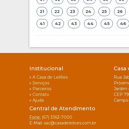
21
22
23
24
25
26
41
42
43
44
45
46
Institucional
Casa 
»
A Casa de Leilões
Rua Jab
»
Serviços
Próxim
»
Parceiros
Jardim 
»
Contato
CEP 79
»
Ajuda
Campo 
Central de Atendimento
Fone:
(67) 3363-7000
E-Mail:
sac@casadeleiloes.com.br