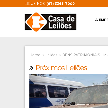
LIGUE-NOS:
(67) 3363-7000
A EMP
Home
Leilões
BENS PATRIMONIAIS - M
Próximos Leilões
Previous