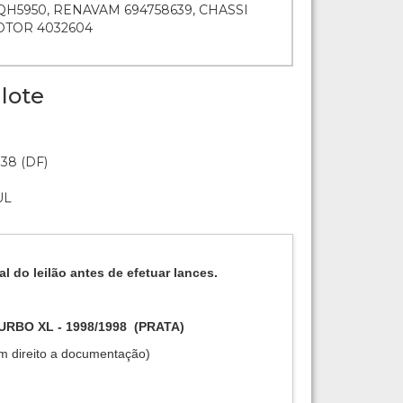
QH5950, RENAVAM 694758639, CHASSI
OTOR 4032604
lote
:38 (DF)
UL
al do leilão antes de efetuar lances.
TURBO XL
-
1998/1998 (PRATA)
m direito a documentação)