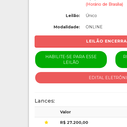
(Horário de Brasília)
Leilão:
Único
Modalidade:
ONLINE
LEILÃO ENCERR
HABILITE-SE PARA ESSE
R
LEILÃO
EDITAL ELETRÔN
Lances:
Valor
R$ 27.200,00