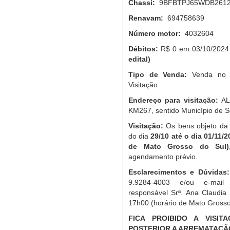
Chassi:
9BFBTPJ65WDB261
Renavam:
694758639
Número motor:
4032604
Débitos:
R$ 0 em 03/10/202
edital)
Tipo de Venda:
Venda no 
Visitação.
Endereço para visitação:
AL
KM267, sentido Município de S
Visitação:
Os bens objeto da p
do dia
29/10 até o dia 01/11/
de Mato Grosso do Sul)
agendamento prévio.
Esclarecimentos e Dúvidas:
9.9284-4003 e/ou e-mai
responsável Srª. Ana Claudia
17h00 (horário de Mato Grosso
FICA PROIBIDO A VISI
POSTERIOR A ARREMATAÇÃ