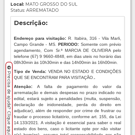
Local:
MATO GROSSO DO SUL
Status: ARREMATADO
Descrição:
Endereço para visitação:
R. Itabira, 316 - Vila Marli,
Campo Grande - MS.
PERIODO:
Somente com prévio
agendamento, Com Sr.ª MARCIA DE OLIVEIRA pelo
telefone (67) 9 9660-4848, em dias uteis no horário das
08h30min às 10h30min e das 14h00min às 16h00min.
Tipo de Venda:
VENDA NO ESTADO E CONDIÇÕES
Precisa de ajuda? Clique aqui.
QUE SE ENCONTRAM PARA VISITAÇÃO.
.
Atenção:
A falta de pagamento do valor da
arrematação e demais despesas no prazo indicado no
edital, estará sujeito a penalidades (multa, suspensão,
declaração de inidoneidade, perda do direito em
adjudicar), além de responder por crime de frustrar ou
fraudar o processo licitatório, conforme art. 155, da Lei
14.133/2021. A visitação é essencial para saber o real
estado dos bens, caso o licitante opte por não visitar
o(s) bem(ns), assume total responsabilidade por não