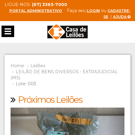
LIGUE-NOS:
(67) 3363-7000
Faça seu
ou
PORTAL ADMINISTRATIVO
LOGIN
CADASTRE-
. |
SE
AJUDA
Toggle
navigation
Home
Leilões
LEILÃO DE BENS DIVERSOS - EXTRAJUDICIAL
(MS)
Lote: 003
Próximos Leilões
Previous
Next