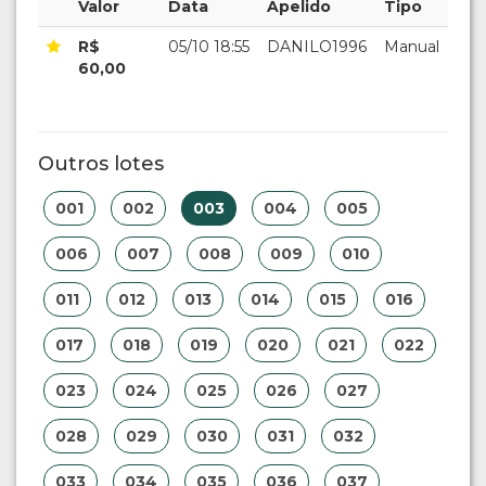
Valor
Data
Apelido
Tipo
R$
05/10 18:55
DANILO1996
Manual
60,00
Outros lotes
001
002
003
004
005
006
007
008
009
010
011
012
013
014
015
016
017
018
019
020
021
022
023
024
025
026
027
028
029
030
031
032
033
034
035
036
037