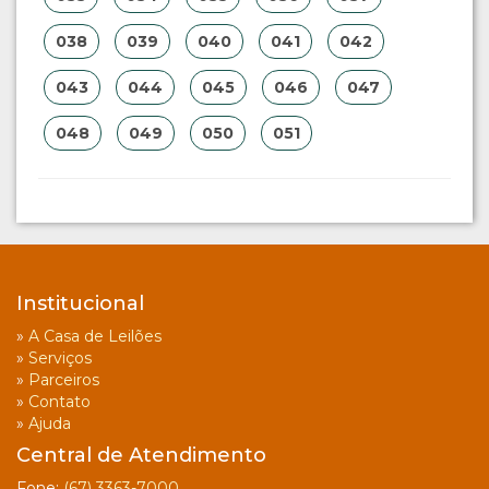
038
039
040
041
042
043
044
045
046
047
048
049
050
051
Institucional
»
A Casa de Leilões
»
Serviços
»
Parceiros
»
Contato
»
Ajuda
Central de Atendimento
Fone:
(67) 3363-7000