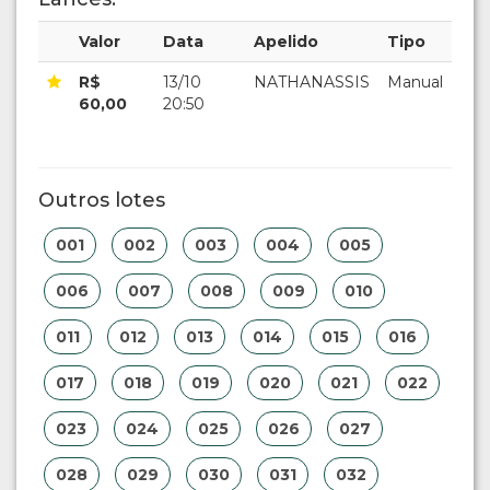
Valor
Data
Apelido
Tipo
R$
13/10
NATHANASSIS
Manual
60,00
20:50
Outros lotes
001
002
003
004
005
006
007
008
009
010
011
012
013
014
015
016
017
018
019
020
021
022
023
024
025
026
027
028
029
030
031
032