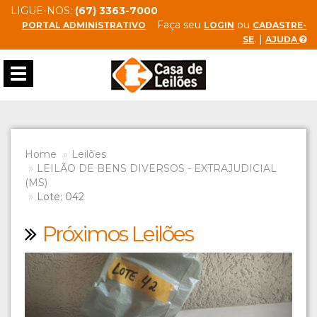
LIGUE-NOS:
(67) 3363-7000
Faça seu
ou
PORTAL ADMINISTRATIVO
LOGIN
CADASTRE-
. |
SE
AJUDA
Toggle
navigation
Home
Leilões
LEILÃO DE BENS DIVERSOS - EXTRAJUDICIAL
(MS)
Lote: 042
Próximos Leilões
Previous
Next