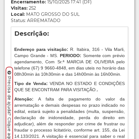
Encerramento:
15/10/2025 17:41 (DF)
Visitas:
252
Local:
MATO GROSSO DO SUL
Status: ARREMATADO
Descrição:
Endereço para visitação:
R. Itabira, 316 - Vila Marli,
Campo Grande - MS.
PERIODO:
Somente com prévio
agendamento, Com Sr.ª MARCIA DE OLIVEIRA pelo
telefone (67) 9 9660-4848, em dias uteis no horário das
08h30min às 10h30min e das 14h00min às 16h00min.
Precisa de ajuda? Clique aqui.
Tipo de Venda:
VENDA NO ESTADO E CONDIÇÕES
QUE SE ENCONTRAM PARA VISITAÇÃO.
.
Atenção:
A falta de pagamento do valor da
arrematação e demais despesas no prazo indicado no
edital, estará sujeito a penalidades (multa, suspensão,
declaração de inidoneidade, perda do direito em
adjudicar), além de responder por crime de frustrar ou
fraudar o processo licitatório, conforme art. 155, da Lei
14.133/2021. A visitação é essencial para saber o real