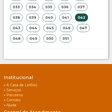
033
034
035
036
037
038
039
040
041
042
043
044
045
046
047
048
049
050
051
Institucional
»
A Casa de Leilões
»
Serviços
»
Parceiros
»
Contato
»
Ajuda