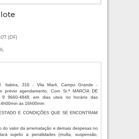
lote
:07 (DF)
UL
R. Itabira, 316 - Vila Marli, Campo Grande -
 prévio agendamento, Com Sr.ª MARCIA DE
) 9 9660-4848, em dias uteis no horário das
14h00min às 16h00min.
ESTADO E CONDIÇÕES QUE SE ENCONTRAM
o do valor da arrematação e demais despesas no
tará sujeito a penalidades (multa, suspensão,