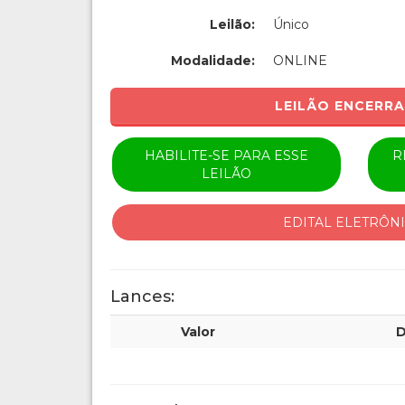
Leilão:
Único
Modalidade:
ONLINE
LEILÃO ENCERR
HABILITE-SE PARA ESSE
R
LEILÃO
EDITAL ELETRÔN
Lances:
Valor
D