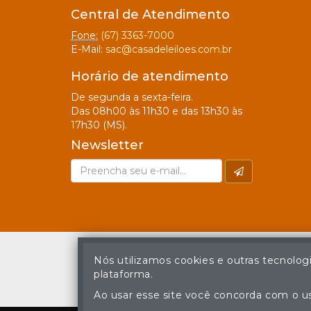
Central de Atendimento
Fone:
(67) 3363-7000
E-Mail:
sac@casadeleiloes.com.br
Horário de atendimento
De segunda a sexta-feira.
Das 08h00 às 11h30 e das 13h30 às
17h30 (MS).
Newsletter
Nós utilizamos cookies e outras tecnolog
plataforma.
A cópia ou reprodu
Ao usar esse site você concorda com o us