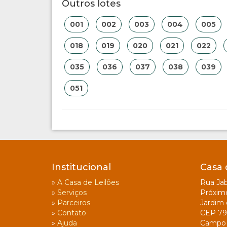
Outros lotes
001
002
003
004
005
018
019
020
021
022
035
036
037
038
039
051
Institucional
Casa 
»
A Casa de Leilões
Rua Jab
»
Serviços
Próxim
»
Parceiros
Jardim 
»
Contato
CEP 79
»
Ajuda
Campo 