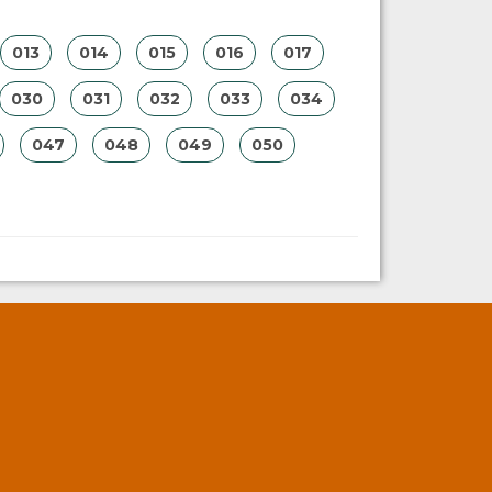
013
014
015
016
017
030
031
032
033
034
047
048
049
050