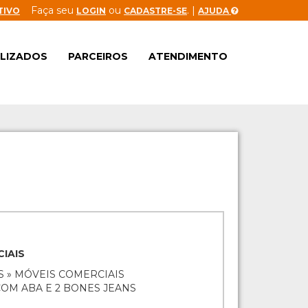
Faça seu
ou
. |
TIVO
LOGIN
CADASTRE-SE
AJUDA
ALIZADOS
PARCEIROS
ATENDIMENTO
IAIS
S » MÓVEIS COMERCIAIS
OM ABA E 2 BONES JEANS