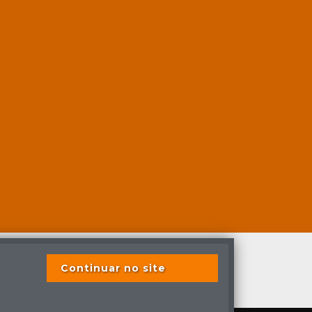
Continuar no site
s previstas em lei.