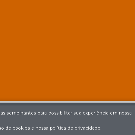
ias semelhantes para possibilitar sua experiência em nossa
© Casa de Leilões - Todos os direitos reservados
ção não autorizada do conteúdo deste site poderá acarretar em pena
o de cookies e nossa política de privacidade.