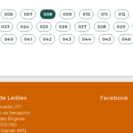
006
007
008
009
010
011
012
023
024
025
026
027
028
029
040
041
042
043
044
045
046
de Leilões
Facebook
oatão, 271
o ao Aeroporto
das Reginas
103-060
Grande (MS)