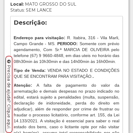
Local:
MATO GROSSO DO SUL
Status: SEM LANCE
Descrição:
Endereço para visitação:
R. Itabira, 316 - Vila Marli,
Campo Grande - MS.
PERIODO:
Somente com prévio
agendamento, Com Sr.ª MARCIA DE OLIVEIRA pelo
telefone (67) 9 9660-4848, em dias uteis no horário das
08h30min às 10h30min e das 14h00min às 16h00min.
Precisa de ajuda? Clique aqui.
Tipo de Venda:
VENDA NO ESTADO E CONDIÇÕES
QUE SE ENCONTRAM PARA VISITAÇÃO.
.
Atenção:
A falta de pagamento do valor da
arrematação e demais despesas no prazo indicado no
edital, estará sujeito a penalidades (multa, suspensão,
declaração de inidoneidade, perda do direito em
adjudicar), além de responder por crime de frustrar ou
fraudar o processo licitatório, conforme art. 155, da Lei
14.133/2021. A visitação é essencial para saber o real
estado dos bens, caso o licitante opte por não visitar
o(s) bem(ns), assume total responsabilidade por não