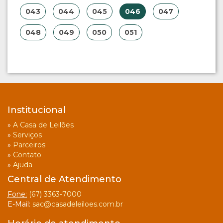
043
044
045
046
047
048
049
050
051
Institucional
»
A Casa de Leilões
»
Serviços
»
Parceiros
»
Contato
»
Ajuda
Central de Atendimento
Fone:
(67) 3363-7000
E-Mail:
sac@casadeleiloes.com.br