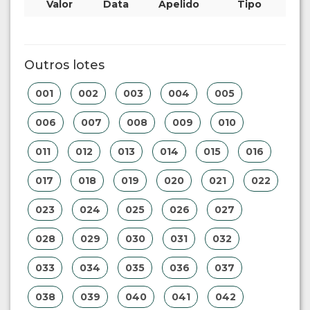
Valor
Data
Apelido
Tipo
Outros lotes
001
002
003
004
005
006
007
008
009
010
011
012
013
014
015
016
017
018
019
020
021
022
023
024
025
026
027
028
029
030
031
032
033
034
035
036
037
038
039
040
041
042