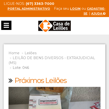
LIGUE-NOS:
(67) 3363-7000
Faça seu
ou
PORTAL ADMINISTRATIVO
LOGIN
CADASTRE-
. |
SE
AJUDA
Toggle
navigation
Home
Leilões
LEILÃO DE BENS DIVERSOS - EXTRAJUDICIAL
(MS)
Lote: 046
Próximos Leilões
Previous
Next