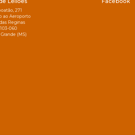
de Leilões
Facebook
oatão, 271
o ao Aeroporto
das Reginas
103-060
Grande (MS)