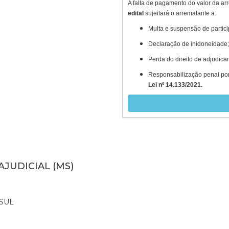
A falta de pagamento do valor da 
edital
sujeitará o arrematante a:
Multa e suspensão de partic
Declaração de inidoneidade;
Perda do direito de adjudica
Responsabilização penal por 
Lei nº 14.133/2021.
AJUDICIAL (MS)
SUL