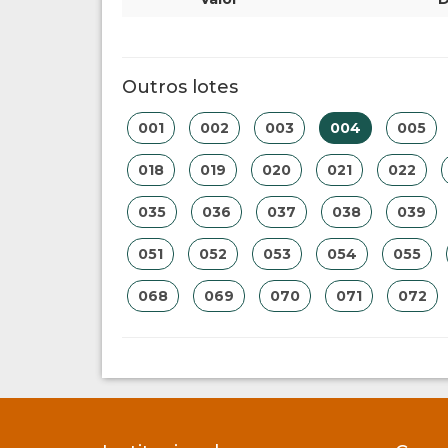
Outros lotes
001
002
003
004
005
018
019
020
021
022
035
036
037
038
039
051
052
053
054
055
068
069
070
071
072