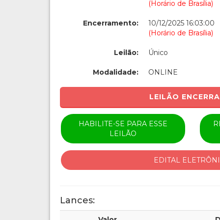
(Horário de Brasília)
Encerramento:
10/12/2025 16:03:00
(Horário de Brasília)
Leilão:
Único
Modalidade:
ONLINE
LEILÃO ENCERR
HABILITE-SE PARA ESSE
R
LEILÃO
EDITAL ELETRÔN
Lances:
Valor
D