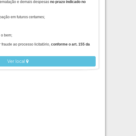
arrematação e demais despesas
no prazo indicado no
ipação em futuros certames;
r o bem;
fraude ao processo licitatório,
conforme o art. 155 da
Ver local