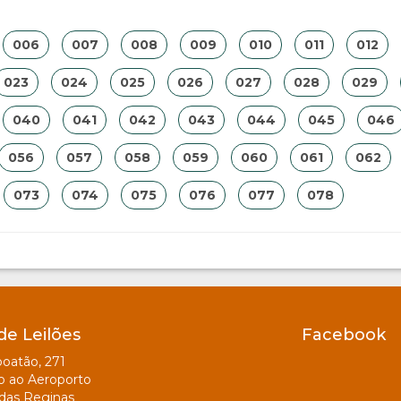
006
007
008
009
010
011
012
023
024
025
026
027
028
029
040
041
042
043
044
045
046
056
057
058
059
060
061
062
073
074
075
076
077
078
de Leilões
Facebook
oatão, 271
o ao Aeroporto
das Reginas