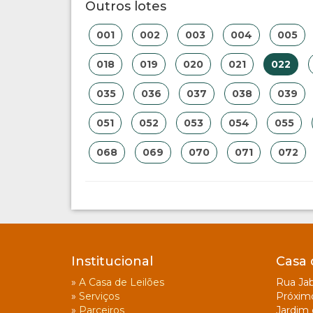
Outros lotes
001
002
003
004
005
018
019
020
021
022
035
036
037
038
039
051
052
053
054
055
068
069
070
071
072
Institucional
Casa 
»
A Casa de Leilões
Rua Jab
»
Serviços
Próxim
»
Parceiros
Jardim 