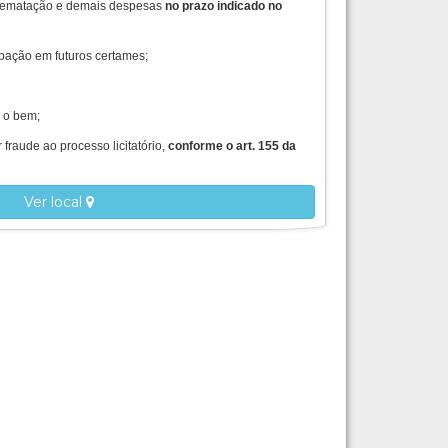
arrematação e demais despesas
no prazo indicado no
ipação em futuros certames;
r o bem;
fraude ao processo licitatório,
conforme o art. 155 da
Ver local