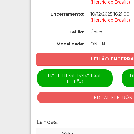
(Horário de Brasília)
Encerramento:
10/12/2025 16:21:00
(Horário de Brasília)
Leilão:
Único
Modalidade:
ONLINE
LEILÃO ENCERR
HABILITE-SE PARA ESSE
R
LEILÃO
EDITAL ELETRÔN
Lances:
Valor