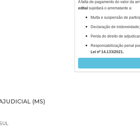
A falta de pagamento do valor da 
edital
sujeitará o arrematante a:
Multa e suspensão de partic
Declaração de inidoneidade;
Perda do direito de adjudica
Responsabilização penal por 
Lei nº 14.133/2021.
AJUDICIAL (MS)
SUL