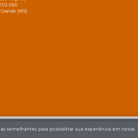
103-060
Grande (MS)
ias semelhantes para possibilitar sua experiência em nossa