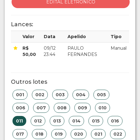
EDITAL ELETRÔNICO
Lances:
Valor
Data
Apelido
Tipo
R$
09/12
PAULO
Manual
50,00
23:44
FERNANDES
Outros lotes
001
002
003
004
005
006
007
008
009
010
011
012
013
014
015
016
017
018
019
020
021
022