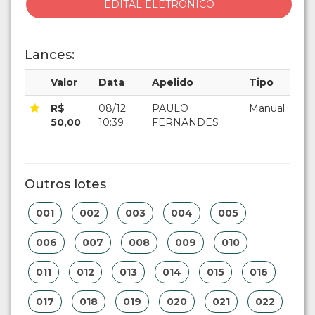
EDITAL ELETRÔNICO
Lances:
Valor
Data
Apelido
Tipo
R$
08/12
PAULO
Manual
50,00
10:39
FERNANDES
Outros lotes
001
002
003
004
005
006
007
008
009
010
011
012
013
014
015
016
017
018
019
020
021
022