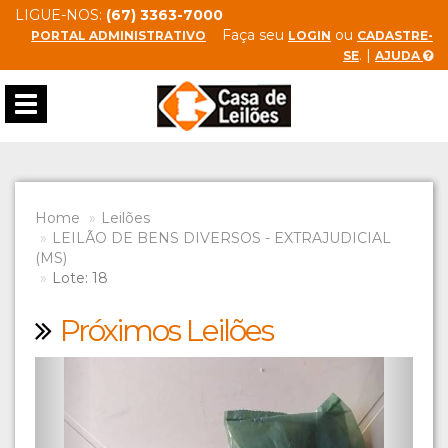
LIGUE-NOS:
(67) 3363-7000
Faça seu
ou
PORTAL ADMINISTRATIVO
LOGIN
CADASTRE-
. |
SE
AJUDA
Toggle
navigation
Home
Leilões
LEILÃO DE BENS DIVERSOS - EXTRAJUDICIAL
(MS)
Lote: 18
Próximos Leilões
Previous
Next