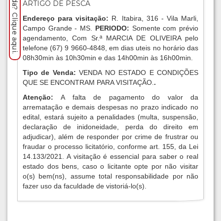
Precisa de ajuda? Clique aqui.
ARTIGO DE PESCA
Endereço para visitação:
R. Itabira, 316 - Vila Marli,
Campo Grande - MS.
PERIODO:
Somente com prévio
agendamento, Com Sr.ª MARCIA DE OLIVEIRA pelo
telefone (67) 9 9660-4848, em dias uteis no horário das
08h30min às 10h30min e das 14h00min às 16h00min.
Tipo de Venda:
VENDA NO ESTADO E CONDIÇÕES
QUE SE ENCONTRAM PARA VISITAÇÃO.
.
Atenção:
A falta de pagamento do valor da
arrematação e demais despesas no prazo indicado no
edital, estará sujeito a penalidades (multa, suspensão,
declaração de inidoneidade, perda do direito em
adjudicar), além de responder por crime de frustrar ou
fraudar o processo licitatório, conforme art. 155, da Lei
14.133/2021. A visitação é essencial para saber o real
estado dos bens, caso o licitante opte por não visitar
o(s) bem(ns), assume total responsabilidade por não
fazer uso da faculdade de vistoriá-lo(s).