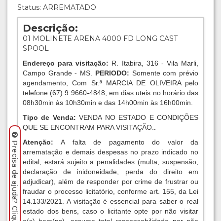
Status: ARREMATADO
Descrição:
01 MOLINETE ARENA 4000 FD LONG CAST
SPOOL
Endereço para visitação:
R. Itabira, 316 - Vila Marli,
Campo Grande - MS.
PERIODO:
Somente com prévio
agendamento, Com Sr.ª MARCIA DE OLIVEIRA pelo
telefone (67) 9 9660-4848, em dias uteis no horário das
08h30min às 10h30min e das 14h00min às 16h00min.
Tipo de Venda:
VENDA NO ESTADO E CONDIÇÕES
QUE SE ENCONTRAM PARA VISITAÇÃO.
.
Atenção:
A falta de pagamento do valor da
Precisa de ajuda? Clique aqui.
arrematação e demais despesas no prazo indicado no
edital, estará sujeito a penalidades (multa, suspensão,
declaração de inidoneidade, perda do direito em
adjudicar), além de responder por crime de frustrar ou
fraudar o processo licitatório, conforme art. 155, da Lei
14.133/2021. A visitação é essencial para saber o real
estado dos bens, caso o licitante opte por não visitar
o(s) bem(ns), assume total responsabilidade por não