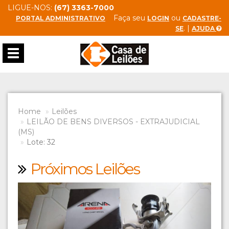
LIGUE-NOS:
(67) 3363-7000
Faça seu
ou
PORTAL ADMINISTRATIVO
LOGIN
CADASTRE-
. |
SE
AJUDA
Toggle
navigation
Home
Leilões
LEILÃO DE BENS DIVERSOS - EXTRAJUDICIAL
(MS)
Lote: 32
Próximos Leilões
Previous
Next