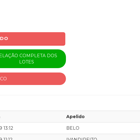
ADO
ELAÇÃO COMPLETA DOS
LOTES
ICO
a
Apelido
 13:12
BELO
 11:12
IVANDIREITO