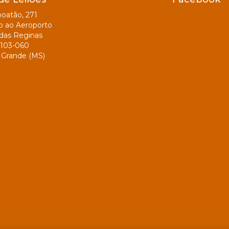
oatão, 271
o ao Aeroporto
das Reginas
103-060
Grande (MS)