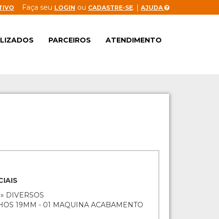
Faça seu
ou
. |
TIVO
LOGIN
CADASTRE-SE
AJUDA
ALIZADOS
PARCEIROS
ATENDIMENTO
IAIS
 » DIVERSOS
HOS 19MM - 01 MAQUINA ACABAMENTO