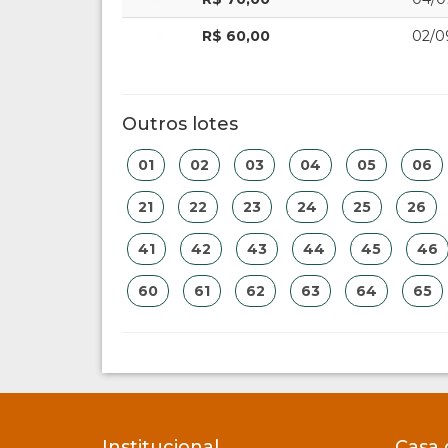
R$ 60,00
02/0
Outros lotes
01
02
03
04
05
06
21
22
23
24
25
26
41
42
43
44
45
46
60
61
62
63
64
65
Institucional
Casa 