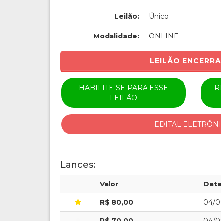
Leilão:
Único
Modalidade:
ONLINE
LEILÃO ENCERR
HABILITE-SE PARA ESSE
R
LEILÃO
EDITAL ELETRÔN
Lances:
Valor
Dat
R$ 80,00
04/09
R$ 70,00
04/09