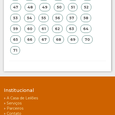
47
48
49
50
51
52
53
54
55
56
57
58
59
60
61
62
63
64
65
66
67
68
69
70
71
Institucional
»
A Casa de Leilões
»
Serviços
»
Parceiros
»
Contato