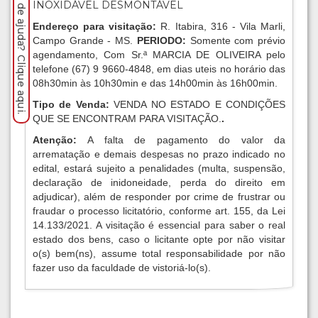
Precisa de ajuda? Clique aqui.
INOXIDÁVEL DESMONTÁVEL
Endereço para visitação:
R. Itabira, 316 - Vila Marli,
Campo Grande - MS.
PERIODO:
Somente com prévio
agendamento, Com Sr.ª MARCIA DE OLIVEIRA pelo
telefone (67) 9 9660-4848, em dias uteis no horário das
08h30min às 10h30min e das 14h00min às 16h00min.
Tipo de Venda:
VENDA NO ESTADO E CONDIÇÕES
QUE SE ENCONTRAM PARA VISITAÇÃO.
.
Atenção:
A falta de pagamento do valor da
arrematação e demais despesas no prazo indicado no
edital, estará sujeito a penalidades (multa, suspensão,
declaração de inidoneidade, perda do direito em
adjudicar), além de responder por crime de frustrar ou
fraudar o processo licitatório, conforme art. 155, da Lei
14.133/2021. A visitação é essencial para saber o real
estado dos bens, caso o licitante opte por não visitar
o(s) bem(ns), assume total responsabilidade por não
fazer uso da faculdade de vistoriá-lo(s).