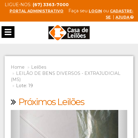
LIGUE-NOS:
(67) 3363-7000
Faça seu
ou
PORTAL ADMINISTRATIVO
LOGIN
CADASTRE-
. |
SE
AJUDA
Toggle
navigation
Home
Leilões
LEILÃO DE BENS DIVERSOS - EXTRAJUDICIAL
(MS)
Lote: 19
Próximos Leilões
Previous
Next