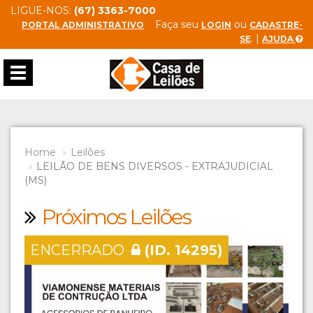
LIGUE-NOS:
(67) 3363-7000
Faça seu
ou
PORTAL ADMINISTRATIVO
LOGIN
CADASTRE-
. |
SE
AJUDA
Toggle
navigation
Home
Leilões
LEILÃO DE BENS DIVERSOS - EXTRAJUDICIAL
(MS)
Próximos Leilões
ENCERRADO
(ID. 14295)