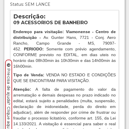
Status: SEM LANCE
Descrição:
09 ACESSORIOS DE BANHEIRO
Endereço para visitação: Viamonense - Centro de
distribuição -
Av. Gunter Hans, 7721 - Conj. Aero
Rancho, Campo Grande - MS, 79097-
452.
PERIODO:
Somente com prévio agendamento,
CONFORME previsto no EDITAL, em dias uteis no
horário das 08h30min às 10h30min e das 14h00min às
16h00min.
Precisa de ajuda? Clique aqui.
Tipo de Venda:
VENDA NO ESTADO E CONDIÇÕES
QUE SE ENCONTRAM PARA VISITAÇÃO.
Atenção:
A falta de pagamento do valor da
arrematação e demais despesas no prazo indicado no
edital, estará sujeito a penalidades (multa, suspensão,
declaração de inidoneidade, perda do direito em
adjudicar), além de responder por crime de frustrar ou
fraudar o processo licitatório, conforme art. 155, da Lei
14.133/2021. A visitação é essencial para saber o real