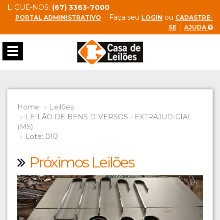
LIGUE-NOS:
(67) 3363-7000
Faça seu
ou
PORTAL ADMINISTRATIVO
LOGIN
CADASTRE-
. |
SE
AJUDA
Toggle
navigation
Home
Leilões
LEILÃO DE BENS DIVERSOS - EXTRAJUDICIAL
(MS)
Lote: 010
Próximos Leilões
Previous
Next