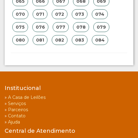
065
066
067
068
069
070
071
072
073
074
075
076
077
078
079
080
081
082
083
084
Institucional
»
A Casa de Leilões
»
Serviços
»
Parceiros
»
Contato
»
Ajuda
Central de Atendimento