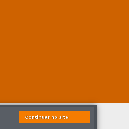
Continuar no site
s previstas em lei.