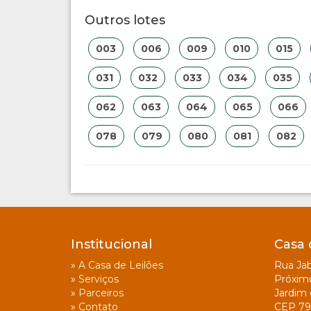
Outros lotes
003
006
009
010
015
031
032
033
034
035
062
063
064
065
066
078
079
080
081
082
Institucional
Casa 
»
A Casa de Leilões
Rua Jab
»
Serviços
Próxim
»
Parceiros
Jardim 
»
Contato
CEP 79