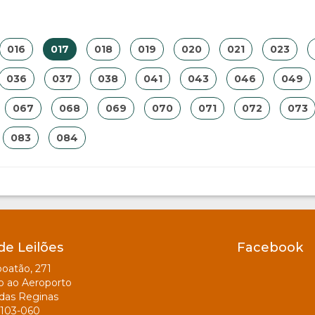
016
017
018
019
020
021
023
036
037
038
041
043
046
049
067
068
069
070
071
072
073
083
084
de Leilões
Facebook
oatão, 271
o ao Aeroporto
das Reginas
103-060