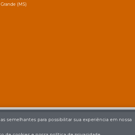
Grande (MS)
ias semelhantes para possibilitar sua experiência em nossa
© Casa de Leilões - Todos os direitos reservados
ção não autorizada do conteúdo deste site poderá acarretar em pena
o de cookies e nossa política de privacidade.