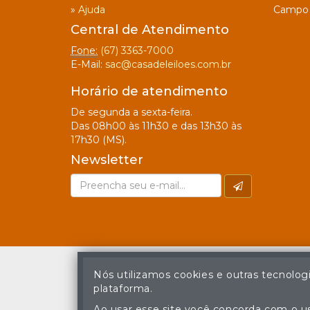
»
Ajuda
Campo 
Central de Atendimento
Fone:
(67) 3363-7000
E-Mail:
sac@casadeleiloes.com.br
Horário de atendimento
De segunda a sexta-feira.
Das 08h00 às 11h30 e das 13h30 às
17h30 (MS).
Newsletter
Nós utilizamos cookies e outras tecnolog
plataforma.
A cópia ou reprodu
Ao usar esse site você concorda com o us