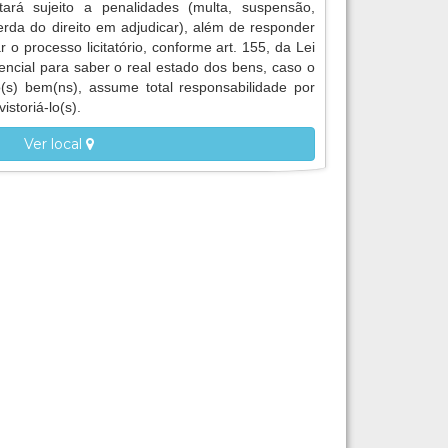
tará sujeito a penalidades (multa, suspensão,
erda do direito em adjudicar), além de responder
r o processo licitatório, conforme art. 155, da Lei
encial para saber o real estado dos bens, caso o
 o(s) bem(ns), assume total responsabilidade por
istoriá-lo(s).
Ver local