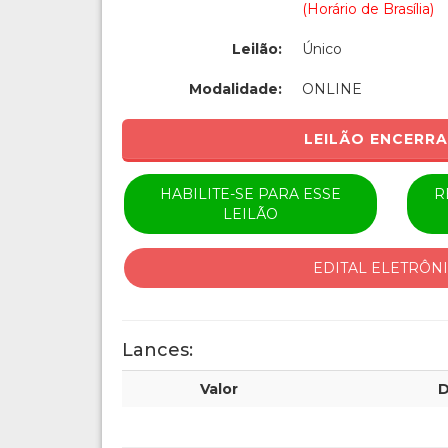
(Horário de Brasília)
Leilão:
Único
Modalidade:
ONLINE
LEILÃO ENCERR
HABILITE-SE PARA ESSE
R
LEILÃO
EDITAL ELETRÔN
Lances:
Valor
D