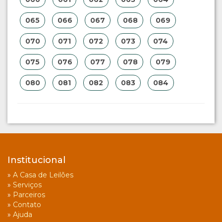
065
066
067
068
069
070
071
072
073
074
075
076
077
078
079
080
081
082
083
084
Institucional
»
A Casa de Leilões
»
Serviços
»
Parceiros
»
Contato
»
Ajuda