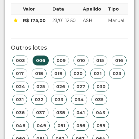
Valor
Data
Apelido
Tipo
R$ 175,00
23/01 12:50
ASH
Manual
Outros lotes
003
006
009
010
015
016
017
018
019
020
021
023
024
025
026
027
030
031
032
033
034
035
036
037
038
041
043
046
049
051
056
059
060
061
062
063
064