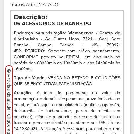
Status: ARREMATADO
Descrição:
06 ACESSORIOS DE BANHEIRO
Endereço para visitação: Viamonense - Centro de
distribuição -
Av. Gunter Hans, 7721 - Conj. Aero
Rancho, Campo Grande - MS, 79097-
452.
PERIODO:
Somente com prévio agendamento,
CONFORME previsto no EDITAL, em dias uteis no
horário das 08h30min às 10h30min e das 14h00min às
16h00min.
Precisa de ajuda? Clique aqui.
Tipo de Venda:
VENDA NO ESTADO E CONDIÇÕES
QUE SE ENCONTRAM PARA VISITAÇÃO.
Atenção:
A falta de pagamento do valor da
arrematação e demais despesas no prazo indicado no
edital, estará sujeito a penalidades (multa, suspensão,
declaração de inidoneidade, perda do direito em
adjudicar), além de responder por crime de frustrar ou
fraudar o processo licitatório, conforme art. 155, da Lei
14.133/2021. A visitação é essencial para saber o real