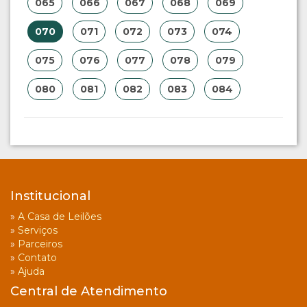
065
066
067
068
069
070
071
072
073
074
075
076
077
078
079
080
081
082
083
084
Institucional
»
A Casa de Leilões
»
Serviços
»
Parceiros
»
Contato
»
Ajuda
Central de Atendimento