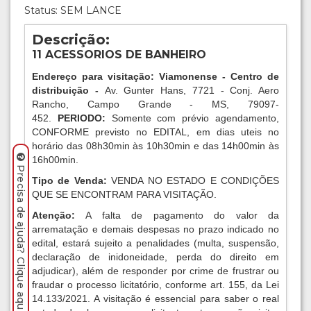
Status: SEM LANCE
Descrição:
11 ACESSORIOS DE BANHEIRO
Endereço para visitação: Viamonense - Centro de
distribuição -
Av. Gunter Hans, 7721 - Conj. Aero
Rancho, Campo Grande - MS, 79097-
452.
PERIODO:
Somente com prévio agendamento,
CONFORME previsto no EDITAL, em dias uteis no
horário das 08h30min às 10h30min e das 14h00min às
16h00min.
Precisa de ajuda? Clique aqui.
Tipo de Venda:
VENDA NO ESTADO E CONDIÇÕES
QUE SE ENCONTRAM PARA VISITAÇÃO.
Atenção:
A falta de pagamento do valor da
arrematação e demais despesas no prazo indicado no
edital, estará sujeito a penalidades (multa, suspensão,
declaração de inidoneidade, perda do direito em
adjudicar), além de responder por crime de frustrar ou
fraudar o processo licitatório, conforme art. 155, da Lei
14.133/2021. A visitação é essencial para saber o real