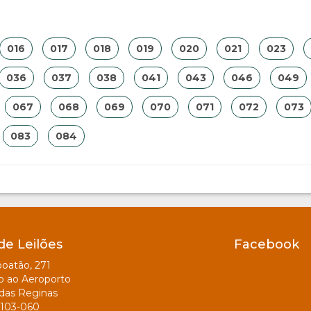
016
017
018
019
020
021
023
036
037
038
041
043
046
049
067
068
069
070
071
072
073
083
084
de Leilões
Facebook
oatão, 271
o ao Aeroporto
das Reginas
103-060