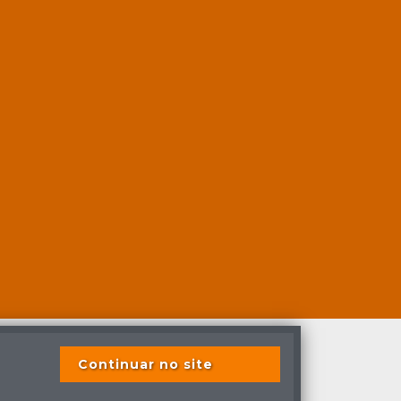
Continuar no site
s previstas em lei.