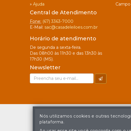
»
Ajuda
Campo 
Central de Atendimento
Fone:
(67) 3363-7000
E-Mail:
sac@casadeleiloes.com.br
Horário de atendimento
De segunda a sexta-feira.
Das 08h00 às 11h30 e das 13h30 às
17h30 (MS).
Newsletter
Nós utilizamos cookies e outras tecnolog
plataforma.
A cópia ou reprodu
Ao usar esse site você concorda com o us