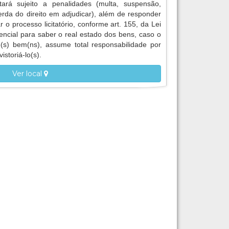
tará sujeito a penalidades (multa, suspensão,
erda do direito em adjudicar), além de responder
r o processo licitatório, conforme art. 155, da Lei
encial para saber o real estado dos bens, caso o
 o(s) bem(ns), assume total responsabilidade por
istoriá-lo(s).
Ver local