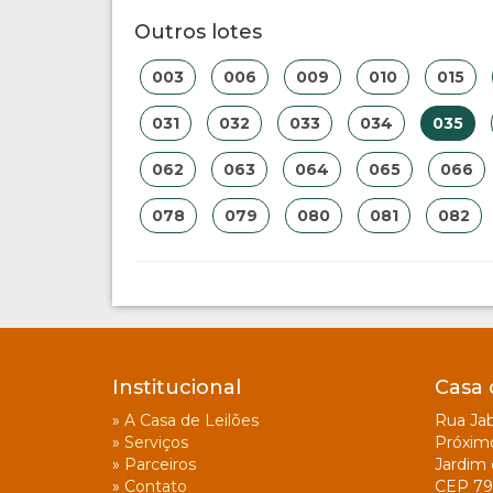
Outros lotes
003
006
009
010
015
031
032
033
034
035
062
063
064
065
066
078
079
080
081
082
Institucional
Casa 
»
A Casa de Leilões
Rua Jab
»
Serviços
Próxim
»
Parceiros
Jardim 
»
Contato
CEP 79