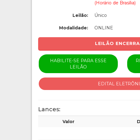
(Horário de Brasília)
Leilão:
Único
Modalidade:
ONLINE
LEILÃO ENCERR
HABILITE-SE PARA ESSE
R
LEILÃO
EDITAL ELETRÔN
Lances:
Valor
D