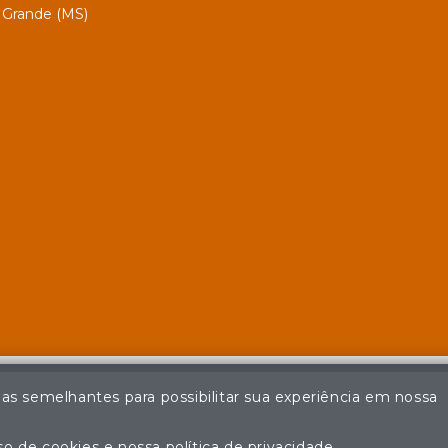
Grande (MS)
ias semelhantes para possibilitar sua experiência em nossa
© Casa de Leilões - Todos os direitos reservados
ção não autorizada do conteúdo deste site poderá acarretar em pena
o de cookies e nossa política de privacidade.