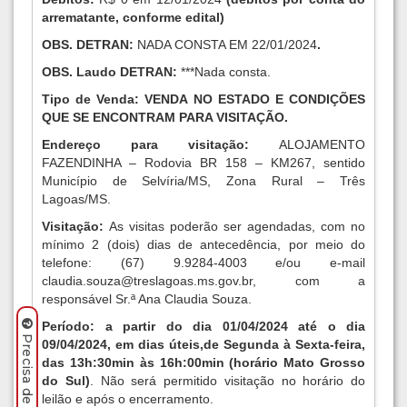
arrematante, conforme edital)
OBS.
DETRAN
:
NADA CONSTA EM 22/01/2024
.
OBS.
Laudo DETRAN
:
***Nada consta.
Tipo de Venda: VENDA NO ESTADO E CONDIÇÕES
QUE SE ENCONTRAM PARA VISITAÇÃO.
Endereço para visitação:
ALOJAMENTO
FAZENDINHA – Rodovia BR 158 – KM267, sentido
Município de Selvíria/MS, Zona Rural – Três
Lagoas/MS.
Visitação:
As visitas poderão ser agendadas, com no
mínimo 2 (dois) dias de antecedência, por meio do
telefone: (67) 9.9284-4003 e/ou e-mail
claudia.souza@treslagoas.ms.gov.br
, com a
responsável Sr.ª Ana Claudia Souza.
Período:
a partir do dia 01/04/2024 até o dia
09/04/2024, em dias úteis,
de Segunda à Sexta-feira,
das 13h:30min às 16h:00min (horário Mato Grosso
do Sul)
. Não será permitido visitação no horário do
leilão e após o encerramento.