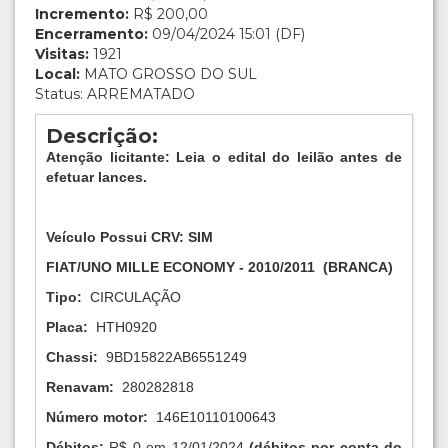
Incremento:
R$ 200,00
Encerramento:
09/04/2024 15:01 (DF)
Visitas:
1921
Local:
MATO GROSSO DO SUL
Status: ARREMATADO
Descrição:
Atenção licitante: Leia o edital do leilão antes de
efetuar lances.
Veículo Possui CRV:
SIM
FIAT/UNO MILLE ECONOMY
-
2010/2011
(
BRANCA
)
Tipo:
CIRCULAÇÃO
Placa:
HTH0920
Chassi:
9BD15822AB6551249
Renavam:
280282818
Número motor:
146E10110100643
Débitos:
R$ 0 em 12/01/2024
(débitos por conta do