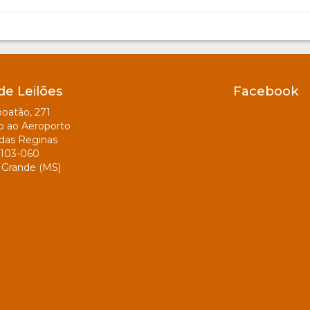
de Leilões
Facebook
oatão, 271
o ao Aeroporto
das Reginas
103-060
Grande (MS)