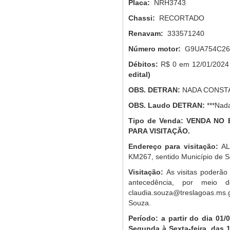
Placa:
NRH3743
Chassi:
RECORTADO
Renavam:
333571240
Número motor:
G9UA754C26
Débitos:
R$ 0 em 12/01/202
edital)
OBS.
DETRAN
:
NADA CONSTA
OBS.
Laudo DETRAN
:
***Nad
Tipo de Venda: VENDA N
PARA VISITAÇÃO.
Endereço para visitação:
AL
KM267, sentido Município de S
Visitação:
As visitas poderão
antecedência, por meio d
claudia.souza@treslagoas.ms.g
Souza.
Período:
a partir do dia 01/
Segunda à Sexta-feira, das 