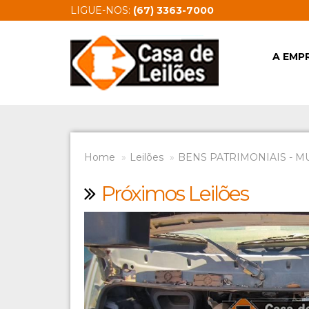
LIGUE-NOS:
(67) 3363-7000
A EMP
Home
Leilões
BENS PATRIMONIAIS - M
Próximos Leilões
Previous