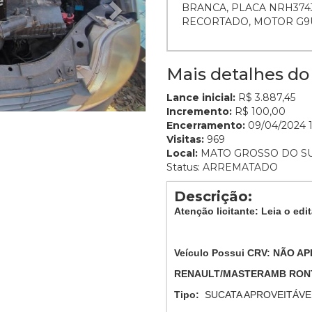
BRANCA, PLACA NRH3743
RECORTADO, MOTOR G9U
Mais detalhes do 
Lance inicial:
R$ 3.887,45
Incremento:
R$ 100,00
Encerramento:
09/04/2024 1
Visitas:
969
Local:
MATO GROSSO DO S
Status: ARREMATADO
Descrição:
Atenção licitante: Leia o edit
Veículo Possui CRV:
NÃO AP
RENAULT/MASTERAMB RON
Tipo:
SUCATA APROVEITÁVE