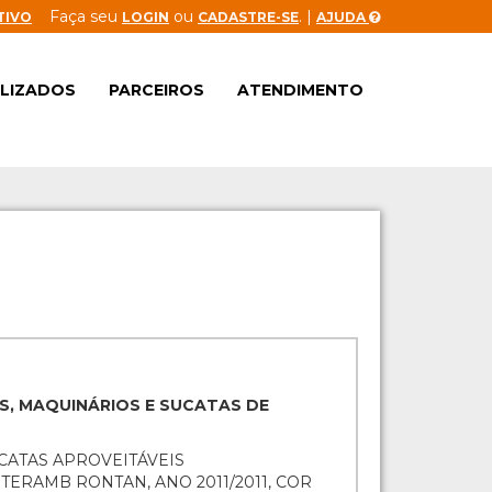
Faça seu
ou
. |
TIVO
LOGIN
CADASTRE-SE
AJUDA
ALIZADOS
PARCEIROS
ATENDIMENTO
S, MAQUINÁRIOS E SUCATAS DE
UCATAS APROVEITÁVEIS
TERAMB RONTAN, ANO 2011/2011, COR