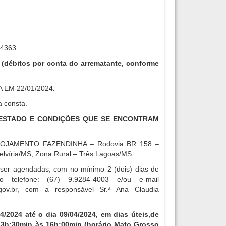
4363
4
(débitos por conta do arrematante, conforme
 EM 22/01/2024
.
a consta.
O ESTADO E CONDIÇÕES QUE SE ENCONTRAM
OJAMENTO FAZENDINHA – Rodovia BR 158 –
elvíria/MS, Zona Rural – Três Lagoas/MS.
 ser agendadas, com no mínimo 2 (dois) dias de
o telefone: (67) 9.9284-4003 e/ou e-mail
ov.br
, com a responsável Sr.ª Ana Claudia
04/2024 até o dia 09/04/2024, em dias úteis,
de
13h:30min às 16h:00min (horário Mato Grosso