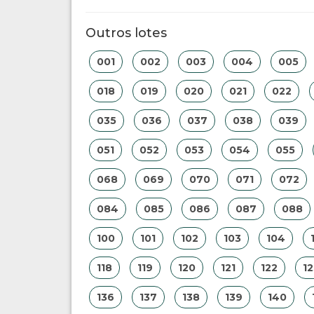
Outros lotes
001
002
003
004
005
018
019
020
021
022
035
036
037
038
039
051
052
053
054
055
068
069
070
071
072
084
085
086
087
088
100
101
102
103
104
118
119
120
121
122
12
136
137
138
139
140