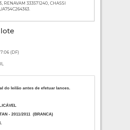
, RENAVAM 333571240, CHASSI
A754C264363.
lote
7:06 (DF)
UL
al do leilão antes de efetuar lances.
LICÁVEL
TAN
-
2011/2011
(
BRANCA
)
L