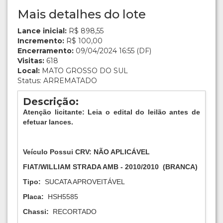
Mais detalhes do lote
Lance inicial:
R$ 898,55
Incremento:
R$ 100,00
Encerramento:
09/04/2024 16:55 (DF)
Visitas:
618
Local:
MATO GROSSO DO SUL
Status: ARREMATADO
Descrição:
Atenção licitante: Leia o edital do leilão antes de
efetuar lances.
Veículo Possui CRV:
NÃO APLICÁVEL
FIAT/WILLIAM STRADA AMB
-
2010/2010
(
BRANCA
)
Tipo:
SUCATA APROVEITÁVEL
Placa:
HSH5585
Chassi:
RECORTADO