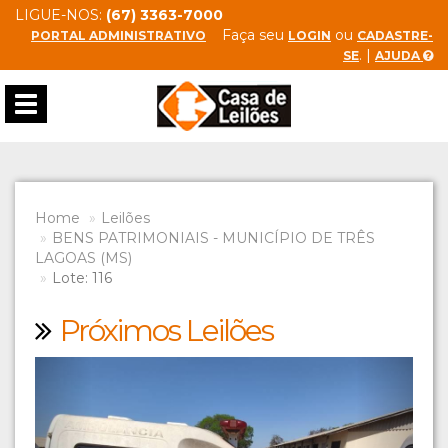
LIGUE-NOS:
(67) 3363-7000
Faça seu
ou
PORTAL ADMINISTRATIVO
LOGIN
CADASTRE-
. |
SE
AJUDA
Toggle
navigation
Home
Leilões
BENS PATRIMONIAIS - MUNICÍPIO DE TRÊS
LAGOAS (MS)
Lote: 116
Próximos Leilões
Previous
Next