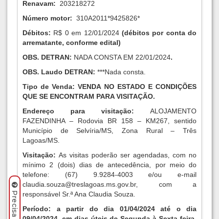
Renavam:
203218272
Número motor:
310A2011*9425826*
Débitos:
R$ 0 em 12/01/2024
(débitos por conta do
arrematante, conforme edital)
OBS.
DETRAN
:
NADA CONSTA EM 22/01/2024
.
OBS.
Laudo DETRAN
:
***Nada consta.
Tipo de Venda: VENDA NO ESTADO E CONDIÇÕES
QUE SE ENCONTRAM PARA VISITAÇÃO.
Endereço para visitação:
ALOJAMENTO
FAZENDINHA – Rodovia BR 158 – KM267, sentido
Município de Selvíria/MS, Zona Rural – Três
Lagoas/MS.
Visitação:
As visitas poderão ser agendadas, com no
mínimo 2 (dois) dias de antecedência, por meio do
telefone: (67) 9.9284-4003 e/ou e-mail
claudia.souza@treslagoas.ms.gov.br
, com a
responsável Sr.ª Ana Claudia Souza.
Período:
a partir do dia 01/04/2024 até o dia
09/04/2024, em dias úteis,
de Segunda à Sexta-feira,