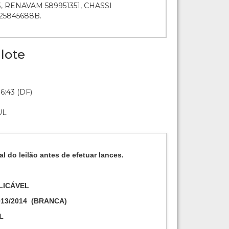
 RENAVAM 589951351, CHASSI
5845688B.
lote
6:43 (DF)
UL
al do leilão antes de efetuar lances.
LICÁVEL
013/2014
(
BRANCA
)
L