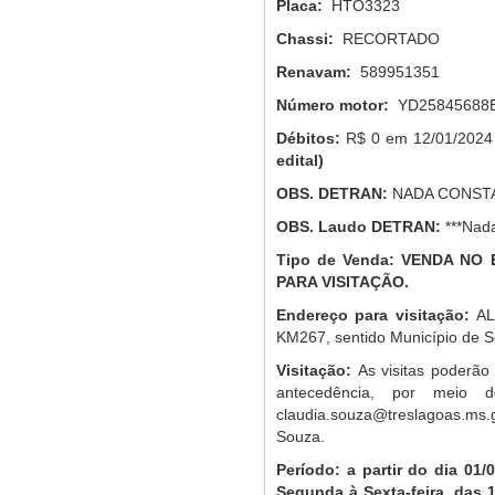
Placa:
HTO3323
Chassi:
RECORTADO
Renavam:
589951351
Número motor:
YD25845688
Débitos:
R$ 0 em 12/01/202
edital)
OBS.
DETRAN
:
NADA CONSTA
OBS.
Laudo DETRAN
:
***Nad
Tipo de Venda: VENDA N
PARA VISITAÇÃO.
Endereço para visitação:
AL
KM267, sentido Município de S
Visitação:
As visitas poderão
antecedência, por meio d
claudia.souza@treslagoas.ms.g
Souza.
Período:
a partir do dia 01/
Segunda à Sexta-feira, das 