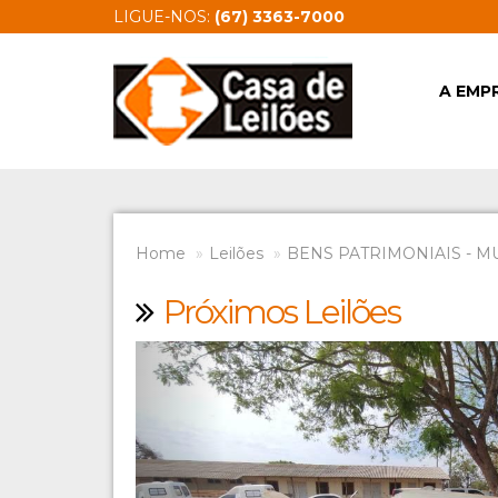
LIGUE-NOS:
(67) 3363-7000
A EMP
Home
Leilões
BENS PATRIMONIAIS - M
Próximos Leilões
Previous