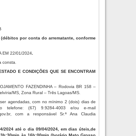
B
4
(débitos por conta do arrematante, conforme
 EM 22/01/2024
.
a consta.
O ESTADO E CONDIÇÕES QUE SE ENCONTRAM
OJAMENTO FAZENDINHA – Rodovia BR 158 –
elvíria/MS, Zona Rural – Três Lagoas/MS.
 ser agendadas, com no mínimo 2 (dois) dias de
o telefone: (67) 9.9284-4003 e/ou e-mail
ov.br
, com a responsável Sr.ª Ana Claudia
04/2024 até o dia 09/04/2024, em dias úteis,
de
13h:30min às 16h:00min (horário Mato Grosso