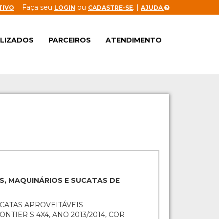
Faça seu
ou
. |
TIVO
LOGIN
CADASTRE-SE
AJUDA
ALIZADOS
PARCEIROS
ATENDIMENTO
S, MAQUINÁRIOS E SUCATAS DE
UCATAS APROVEITÁVEIS
NTIER S 4X4, ANO 2013/2014, COR