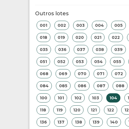
Outros lotes
001
002
003
004
005
018
019
020
021
022
035
036
037
038
039
051
052
053
054
055
068
069
070
071
072
084
085
086
087
088
100
101
102
103
104
118
119
120
121
122
12
136
137
138
139
140