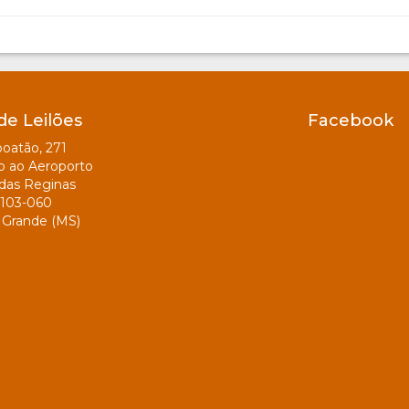
de Leilões
Facebook
oatão, 271
o ao Aeroporto
das Reginas
103-060
Grande (MS)