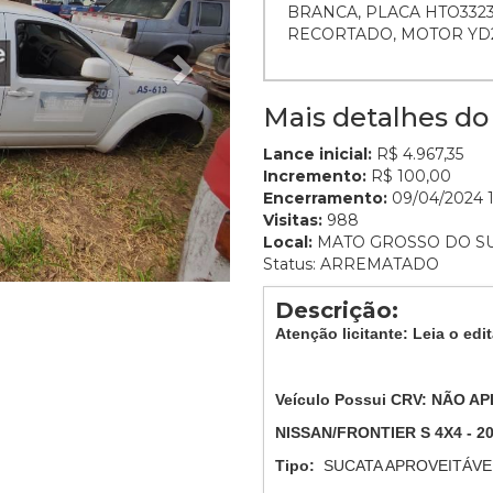
BRANCA, PLACA HTO3323,
RECORTADO, MOTOR YD2
Mais detalhes do 
Lance inicial:
R$ 4.967,35
Incremento:
R$ 100,00
Encerramento:
09/04/2024 1
Visitas:
988
Local:
MATO GROSSO DO S
Status: ARREMATADO
Descrição:
Atenção licitante: Leia o edit
Veículo Possui CRV:
NÃO AP
NISSAN/FRONTIER S 4X4
-
2
Tipo:
SUCATA APROVEITÁVE