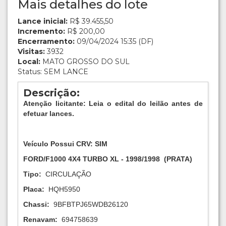
Mais detalhes do lote
Lance inicial:
R$ 39.455,50
Incremento:
R$ 200,00
Encerramento:
09/04/2024 15:35 (DF)
Visitas:
3932
Local:
MATO GROSSO DO SUL
Status: SEM LANCE
Descrição:
Atenção licitante: Leia o edital do leilão antes de
efetuar lances.
Veículo Possui CRV:
SIM
FORD/F1000 4X4 TURBO XL
-
1998/1998
(
PRATA
)
Tipo:
CIRCULAÇÃO
Placa:
HQH5950
Chassi:
9BFBTPJ65WDB26120
Renavam:
694758639