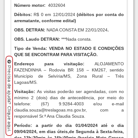
Número motor:
4032604
Débitos:
R$ 0 em 12/01/2024
(débitos por conta do
arrematante, conforme edital)
OBS.
DETRAN
:
NADA CONSTA EM 22/01/2024
.
OBS.
Laudo DETRAN
:
***Nada consta.
Tipo de Venda: VENDA NO ESTADO E CONDIÇÕES
QUE SE ENCONTRAM PARA VISITAÇÃO.
Endereço para visitação:
ALOJAMENTO
Precisa de ajuda? Clique aqui.
FAZENDINHA – Rodovia BR 158 – KM267, sentido
Município de Selvíria/MS, Zona Rural – Três
Lagoas/MS.
Visitação:
As visitas poderão ser agendadas, com no
mínimo 2 (dois) dias de antecedência, por meio do
telefone: (67) 9.9284-4003 e/ou e-mail
claudia.souza@treslagoas.ms.gov.br
, com a
responsável Sr.ª Ana Claudia Souza.
Período:
a partir do dia 01/04/2024 até o dia
09/04/2024, em dias úteis,
de Segunda à Sexta-feira,
das 13h:30min às 16h:00min (horário Mato Grosso