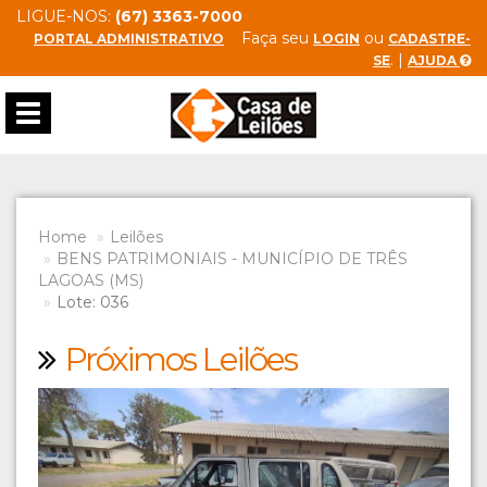
LIGUE-NOS:
(67) 3363-7000
Faça seu
ou
PORTAL ADMINISTRATIVO
LOGIN
CADASTRE-
. |
SE
AJUDA
Toggle
navigation
Home
Leilões
BENS PATRIMONIAIS - MUNICÍPIO DE TRÊS
LAGOAS (MS)
Lote: 036
Próximos Leilões
Previous
Next