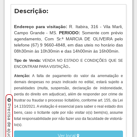
Descrição:
Endereço para visitação:
R. Itabira, 316 - Vila Marli,
Campo Grande - MS.
PERIODO:
Somente com prévio
agendamento, Com Sr.ª MARCIA DE OLIVEIRA pelo
telefone (67) 9 9660-4848, em dias uteis no horário das
08h30min às 10h30min e das 14h00min às 16h00min.
Tipo de Venda:
VENDA NO ESTADO E CONDIÇÕES QUE SE
ENCONTRAM PARA VISITAÇÃO.
.
Atenção:
A falta de pagamento do valor da arrematação e
demais despesas no prazo indicado no edital, estará sujeito a
penalidades (multa, suspensão, declaração de inidoneidade,
perda do direito em adjudicar), além de responder por crime de
frustrar ou fraudar o processo licitatório, conforme art. 155, da Lei
Precisa de ajuda? Clique aqui.
14.133/2021. A visitação é essencial para saber o real estado dos
bens, caso o licitante opte por não visitar o(s) bem(ns), assume
total responsabilidade por não fazer uso da faculdade de vistoriá-
lo(s).
Ver local