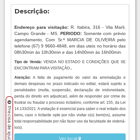
Descrição:
Endereço para visitação:
R. Itabira, 316 - Vila Marli,
Campo Grande - MS.
PERIODO:
Somente com prévio
agendamento, Com Sr.ª MARCIA DE OLIVEIRA pelo
telefone (67) 9 9660-4848, em dias uteis no horário das
08h30min às 10h30min e das 14h00min às 16h00min.
Tipo de Venda:
VENDA NO ESTADO E CONDIÇÕES QUE SE
ENCONTRAM PARA VISITAÇÃO.
.
Atenção:
A falta de pagamento do valor da arrematação e
demais despesas no prazo indicado no edital, estará sujeito a
penalidades (multa, suspensão, declaração de inidoneidade,
perda do direito em adjudicar), além de responder por crime de
frustrar ou fraudar o processo licitatório, conforme art. 155, da Lei
Precisa de ajuda? Clique aqui.
14.133/2021. A visitação é essencial para saber o real estado dos
bens, caso o licitante opte por não visitar o(s) bem(ns), assume
total responsabilidade por não fazer uso da faculdade de vistoriá-
lo(s).
Ver local