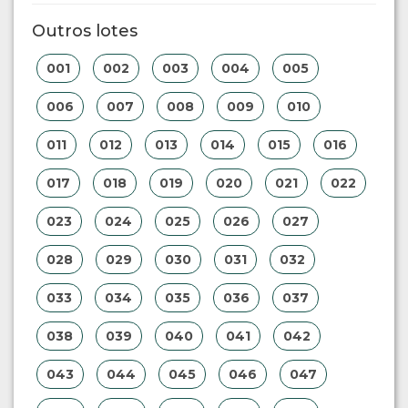
Outros lotes
001
002
003
004
005
006
007
008
009
010
011
012
013
014
015
016
017
018
019
020
021
022
023
024
025
026
027
028
029
030
031
032
033
034
035
036
037
038
039
040
041
042
043
044
045
046
047