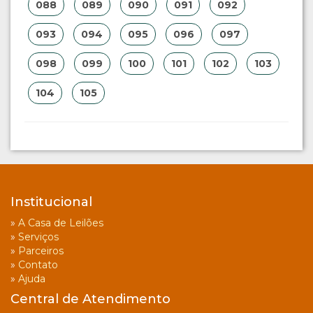
088
089
090
091
092
093
094
095
096
097
098
099
100
101
102
103
104
105
Institucional
»
A Casa de Leilões
»
Serviços
»
Parceiros
»
Contato
»
Ajuda
Central de Atendimento