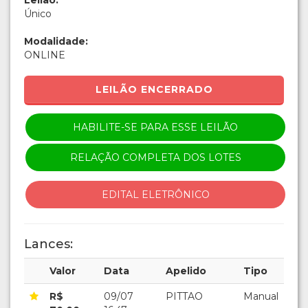
Leilão:
Único
Modalidade:
ONLINE
LEILÃO ENCERRADO
HABILITE-SE PARA ESSE LEILÃO
RELAÇÃO COMPLETA DOS LOTES
EDITAL ELETRÔNICO
Lances:
Valor
Data
Apelido
Tipo
R$
09/07
PITTAO
Manual