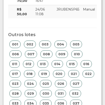
70,00
16:47
R$
24/06
JRUBENSP65
Manual
50,00
11:08
Outros lotes
001
002
003
004
005
006
007
008
009
010
011
012
013
014
015
016
017
018
019
020
021
022
023
024
025
026
027
028
029
030
031
032
033
034
035
036
037