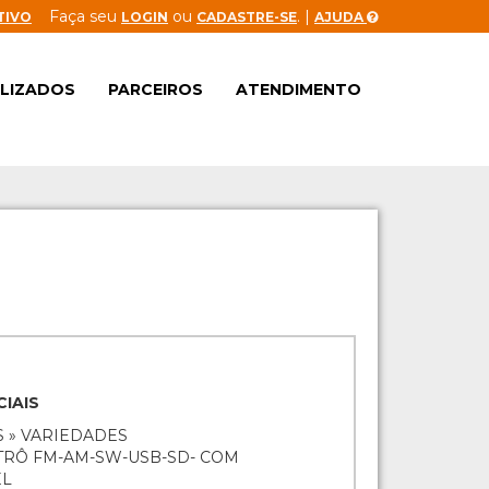
Faça seu
ou
. |
TIVO
LOGIN
CADASTRE-SE
AJUDA
ALIZADOS
PARCEIROS
ATENDIMENTO
IAIS
 » VARIEDADES
ETRÔ FM-AM-SW-USB-SD- COM
EL