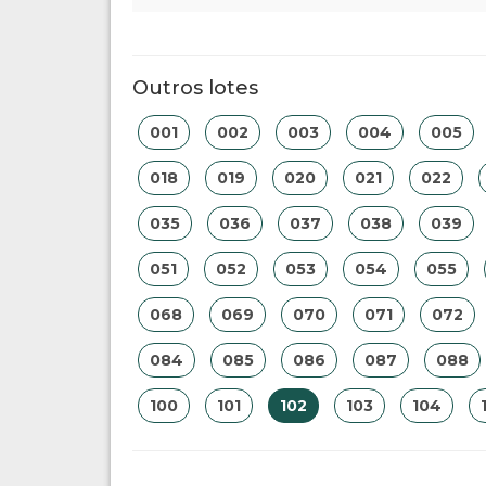
Outros lotes
001
002
003
004
005
018
019
020
021
022
035
036
037
038
039
051
052
053
054
055
068
069
070
071
072
084
085
086
087
088
100
101
102
103
104