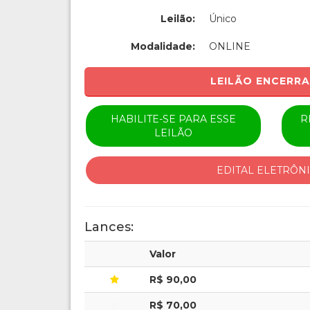
Leilão:
Único
Modalidade:
ONLINE
LEILÃO ENCERR
HABILITE-SE PARA ESSE
R
LEILÃO
EDITAL ELETRÔN
Lances:
Valor
R$ 90,00
R$ 70,00