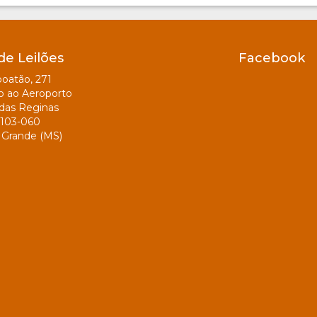
de Leilões
Facebook
oatão, 271
o ao Aeroporto
das Reginas
103-060
Grande (MS)