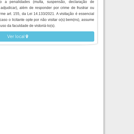
ito a penalidades (multa, suspensão, declaração de
 adjudicar), além de responder por crime de frustrar ou
orme art. 155, da Lei 14.133/2021. A visitação é essencial
caso o licitante opte por não visitar o(s) bem(ns), assume
uso da faculdade de vistoriá-lo(s).
Ver local