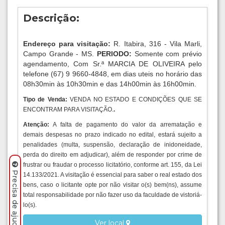
Descrição:
Endereço para visitação:
R. Itabira, 316 - Vila Marli,
Campo Grande - MS.
PERIODO:
Somente com prévio
agendamento, Com Sr.ª MARCIA DE OLIVEIRA pelo
telefone (67) 9 9660-4848, em dias uteis no horário das
08h30min às 10h30min e das 14h00min às 16h00min.
Tipo de Venda:
VENDA NO ESTADO E CONDIÇÕES QUE SE
ENCONTRAM PARA VISITAÇÃO.
.
Atenção:
A falta de pagamento do valor da arrematação e
demais despesas no prazo indicado no edital, estará sujeito a
penalidades (multa, suspensão, declaração de inidoneidade,
perda do direito em adjudicar), além de responder por crime de
frustrar ou fraudar o processo licitatório, conforme art. 155, da Lei
Precisa de ajuda? Clique aqui.
14.133/2021. A visitação é essencial para saber o real estado dos
bens, caso o licitante opte por não visitar o(s) bem(ns), assume
total responsabilidade por não fazer uso da faculdade de vistoriá-
lo(s).
Ver local