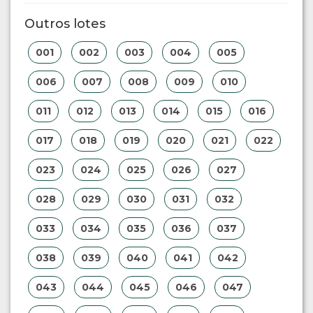
Outros lotes
001
002
003
004
005
006
007
008
009
010
011
012
013
014
015
016
017
018
019
020
021
022
023
024
025
026
027
028
029
030
031
032
033
034
035
036
037
038
039
040
041
042
043
044
045
046
047