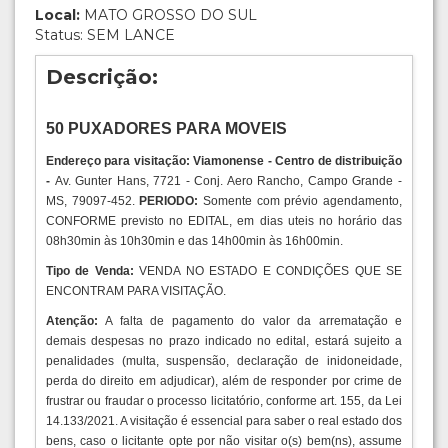
Local:
MATO GROSSO DO SUL
Status: SEM LANCE
Descrição:
50 PUXADORES PARA MOVEIS
Endereço para visitação: Viamonense - Centro de distribuição
-
Av. Gunter Hans, 7721 - Conj. Aero Rancho, Campo Grande -
MS, 79097-452.
PERIODO:
Somente com prévio agendamento,
CONFORME previsto no EDITAL, em dias uteis no horário das
08h30min às 10h30min e das 14h00min às 16h00min.
Tipo de Venda:
VENDA NO ESTADO E CONDIÇÕES QUE SE
ENCONTRAM PARA VISITAÇÃO.
Atenção:
A falta de pagamento do valor da arrematação e
demais despesas no prazo indicado no edital, estará sujeito a
penalidades (multa, suspensão, declaração de inidoneidade,
perda do direito em adjudicar), além de responder por crime de
frustrar ou fraudar o processo licitatório, conforme art. 155, da Lei
14.133/2021. A visitação é essencial para saber o real estado dos
bens, caso o licitante opte por não visitar o(s) bem(ns), assume