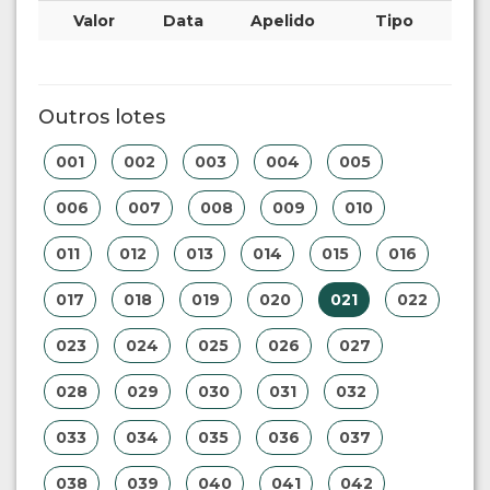
Valor
Data
Apelido
Tipo
Outros lotes
001
002
003
004
005
006
007
008
009
010
011
012
013
014
015
016
017
018
019
020
021
022
023
024
025
026
027
028
029
030
031
032
033
034
035
036
037
038
039
040
041
042