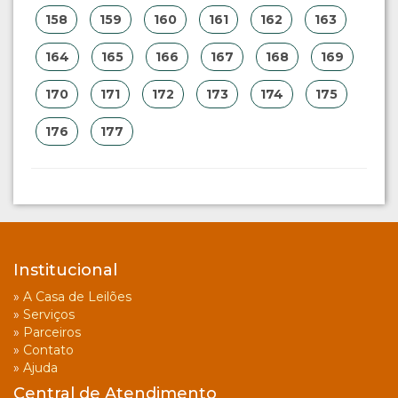
158
159
160
161
162
163
164
165
166
167
168
169
170
171
172
173
174
175
176
177
Institucional
»
A Casa de Leilões
»
Serviços
»
Parceiros
»
Contato
»
Ajuda
Central de Atendimento