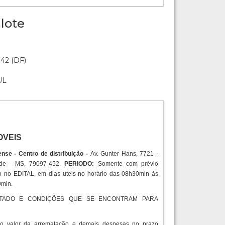
lote
:42 (DF)
UL
OVEIS
nse - Centro de distribuição -
Av. Gunter Hans, 7721 -
de - MS, 79097-452.
PERIODO:
Somente com prévio
no EDITAL, em dias uteis no horário das 08h30min às
0min.
TADO E CONDIÇÕES QUE SE ENCONTRAM PARA
do valor da arrematação e demais despesas no prazo