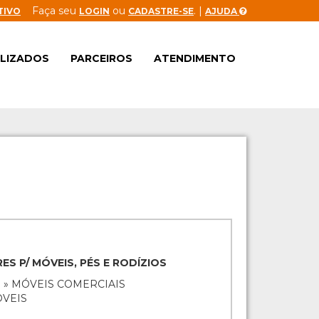
Faça seu
ou
. |
TIVO
LOGIN
CADASTRE-SE
AJUDA
ALIZADOS
PARCEIROS
ATENDIMENTO
S P/ MÓVEIS, PÉS E RODÍZIOS
 » MÓVEIS COMERCIAIS
OVEIS