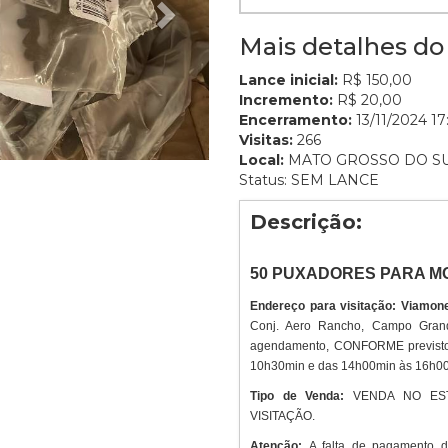
Mais detalhes do 
Lance inicial:
R$ 150,00
Incremento:
R$ 20,00
Encerramento:
13/11/2024 17
Visitas:
266
Local:
MATO GROSSO DO S
Status: SEM LANCE
Descrição:
50 PUXADORES PARA M
Endereço para visitação: Viamone
Conj. Aero Rancho, Campo Gran
agendamento, CONFORME previsto 
10h30min e das 14h00min às 16h0
Tipo de Venda:
VENDA NO ES
VISITAÇÃO.
Atenção:
A falta de pagamento 