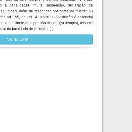
ito a penalidades (multa, suspensão, declaração de
 adjudicar), além de responder por crime de frustrar ou
orme art. 155, da Lei 14.133/2021. A visitação é essencial
caso o licitante opte por não visitar o(s) bem(ns), assume
uso da faculdade de vistoriá-lo(s).
Ver local