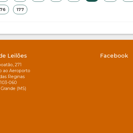
176
177
de Leilões
Facebook
oatão, 271
o ao Aeroporto
das Reginas
103-060
Grande (MS)