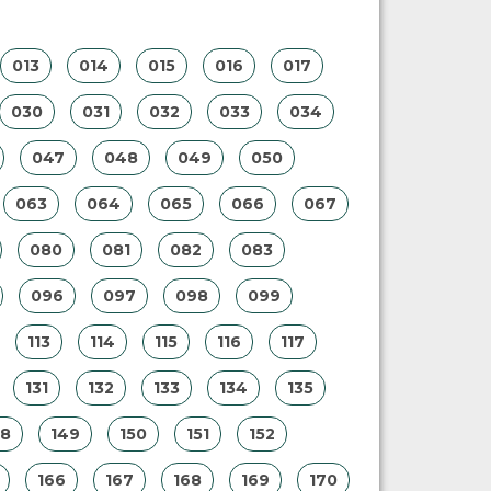
013
014
015
016
017
030
031
032
033
034
047
048
049
050
063
064
065
066
067
080
081
082
083
096
097
098
099
113
114
115
116
117
131
132
133
134
135
48
149
150
151
152
166
167
168
169
170