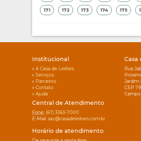
171
172
173
174
175
Institucional
Casa 
»
A Casa de Leilões
Rua Jab
»
Serviços
Próxim
»
Parceiros
Jardim 
»
Contato
CEP 79
»
Ajuda
Campo 
Central de Atendimento
Fone:
(67) 3363-7000
E-Mail:
sac@casadeleiloes.com.br
Horário de atendimento
De segunda a sexta-feira.