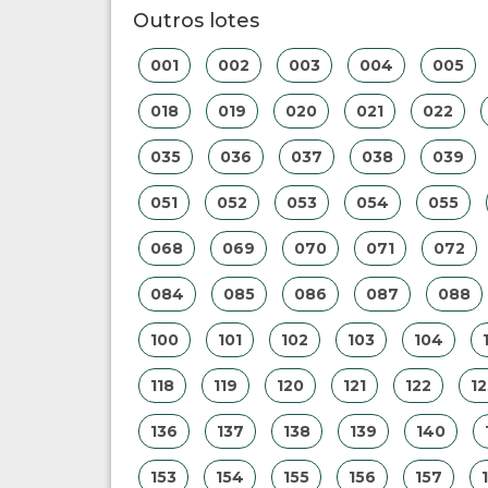
Outros lotes
001
002
003
004
005
018
019
020
021
022
035
036
037
038
039
051
052
053
054
055
068
069
070
071
072
084
085
086
087
088
100
101
102
103
104
118
119
120
121
122
12
136
137
138
139
140
153
154
155
156
157