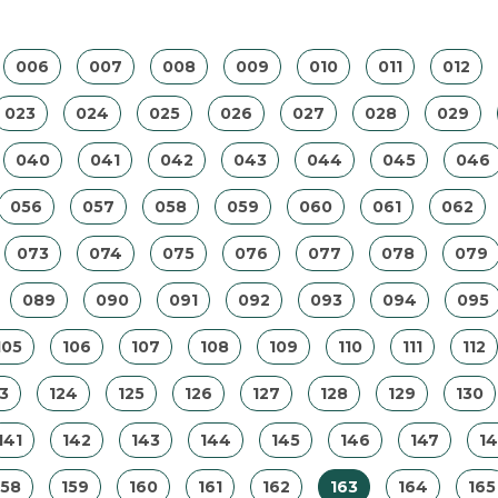
006
007
008
009
010
011
012
023
024
025
026
027
028
029
040
041
042
043
044
045
046
056
057
058
059
060
061
062
073
074
075
076
077
078
079
089
090
091
092
093
094
095
105
106
107
108
109
110
111
112
3
124
125
126
127
128
129
130
141
142
143
144
145
146
147
1
158
159
160
161
162
163
164
165