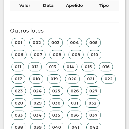
Valor
Data
Apelido
Tipo
Outros lotes
001
002
003
004
005
006
007
008
009
010
011
012
013
014
015
016
017
018
019
020
021
022
023
024
025
026
027
028
029
030
031
032
033
034
035
036
037
038
039
040
041
042