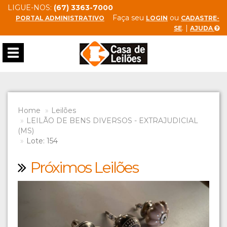
LIGUE-NOS:
(67) 3363-7000
Faça seu
ou
PORTAL ADMINISTRATIVO
LOGIN
CADASTRE-
. |
SE
AJUDA
Toggle
navigation
Home
Leilões
LEILÃO DE BENS DIVERSOS - EXTRAJUDICIAL
(MS)
Lote: 154
Próximos Leilões
Previous
Next