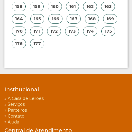
158
159
160
161
162
163
164
165
166
167
168
169
170
171
172
173
174
175
176
177
Institucional
»
A Casa de Leilões
»
Serviços
»
Parceiros
»
Contato
»
Ajuda
Central de Atendimento