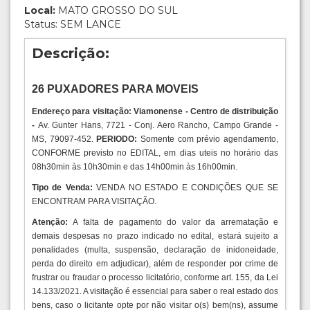
Local:
MATO GROSSO DO SUL
Status: SEM LANCE
Descrição:
26 PUXADORES PARA MOVEIS
Endereço para visitação: Viamonense - Centro de distribuição
-
Av. Gunter Hans, 7721 - Conj. Aero Rancho, Campo Grande -
MS, 79097-452.
PERIODO:
Somente com prévio agendamento,
CONFORME previsto no EDITAL, em dias uteis no horário das
08h30min às 10h30min e das 14h00min às 16h00min.
Tipo de Venda:
VENDA NO ESTADO E CONDIÇÕES QUE SE
ENCONTRAM PARA VISITAÇÃO.
Atenção:
A falta de pagamento do valor da arrematação e
demais despesas no prazo indicado no edital, estará sujeito a
penalidades (multa, suspensão, declaração de inidoneidade,
perda do direito em adjudicar), além de responder por crime de
frustrar ou fraudar o processo licitatório, conforme art. 155, da Lei
14.133/2021. A visitação é essencial para saber o real estado dos
bens, caso o licitante opte por não visitar o(s) bem(ns), assume