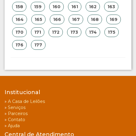
158
159
160
161
162
163
164
165
166
167
168
169
170
171
172
173
174
175
176
177
Institucional
»
A Casa de Leilões
»
Serviços
»
Parceiros
»
Contato
»
Ajuda
Central de Atendimento