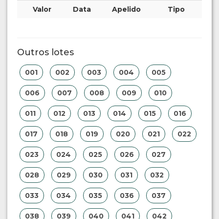
Valor
Data
Apelido
Tipo
Outros lotes
001
002
003
004
005
006
007
008
009
010
011
012
013
014
015
016
017
018
019
020
021
022
023
024
025
026
027
028
029
030
031
032
033
034
035
036
037
038
039
040
041
042