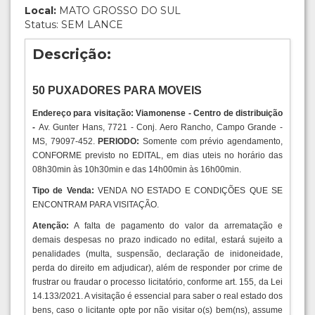
Local:
MATO GROSSO DO SUL
Status: SEM LANCE
Descrição:
50 PUXADORES PARA MOVEIS
Endereço para visitação: Viamonense - Centro de distribuição
-
Av. Gunter Hans, 7721 - Conj. Aero Rancho, Campo Grande -
MS, 79097-452.
PERIODO:
Somente com prévio agendamento,
CONFORME previsto no EDITAL, em dias uteis no horário das
08h30min às 10h30min e das 14h00min às 16h00min.
Tipo de Venda:
VENDA NO ESTADO E CONDIÇÕES QUE SE
ENCONTRAM PARA VISITAÇÃO.
Atenção:
A falta de pagamento do valor da arrematação e
demais despesas no prazo indicado no edital, estará sujeito a
penalidades (multa, suspensão, declaração de inidoneidade,
perda do direito em adjudicar), além de responder por crime de
frustrar ou fraudar o processo licitatório, conforme art. 155, da Lei
14.133/2021. A visitação é essencial para saber o real estado dos
bens, caso o licitante opte por não visitar o(s) bem(ns), assume