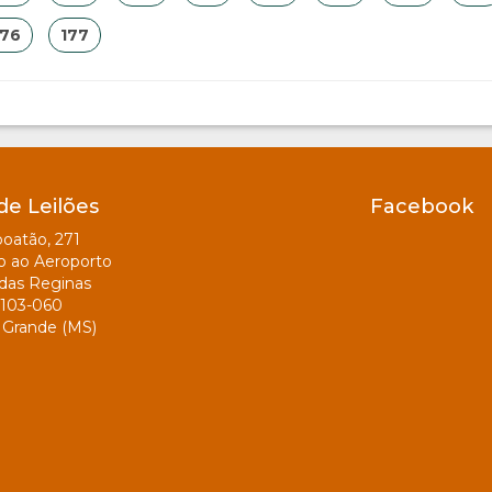
176
177
de Leilões
Facebook
oatão, 271
o ao Aeroporto
das Reginas
103-060
Grande (MS)