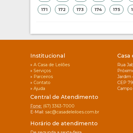
171
172
173
174
175
Institucional
Casa 
»
A Casa de Leilões
Rua Jab
»
Serviços
Próxim
»
Parceiros
Jardim 
»
Contato
CEP 79
»
Ajuda
Campo 
Central de Atendimento
Fone:
(67) 3363-7000
E-Mail:
sac@casadeleiloes.com.br
Horário de atendimento
De segunda a sexta-feira.