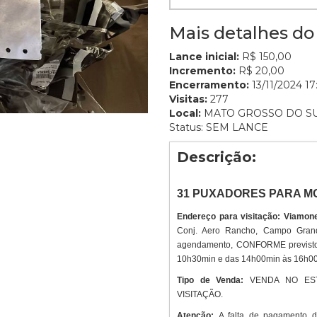
Mais detalhes do 
Lance inicial:
R$ 150,00
Incremento:
R$ 20,00
Encerramento:
13/11/2024 17
Visitas:
277
Local:
MATO GROSSO DO S
Status: SEM LANCE
Descrição:
31 PUXADORES PARA M
Endereço para visitação: Viamone
Conj. Aero Rancho, Campo Gran
agendamento, CONFORME previsto 
10h30min e das 14h00min às 16h0
Tipo de Venda:
VENDA NO ES
VISITAÇÃO.
Atenção:
A falta de pagamento 