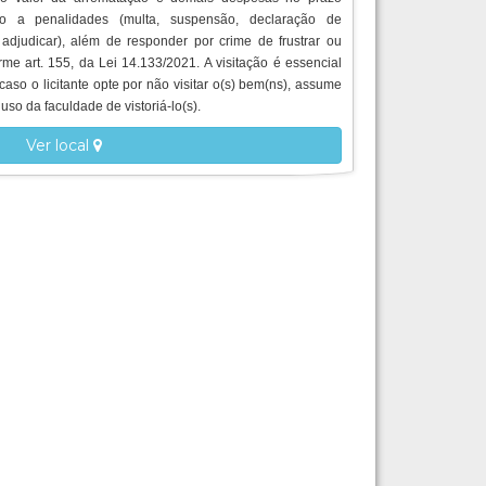
ito a penalidades (multa, suspensão, declaração de
 adjudicar), além de responder por crime de frustrar ou
orme art. 155, da Lei 14.133/2021. A visitação é essencial
caso o licitante opte por não visitar o(s) bem(ns), assume
uso da faculdade de vistoriá-lo(s).
Ver local