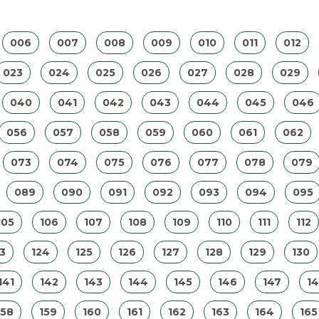
006
007
008
009
010
011
012
023
024
025
026
027
028
029
040
041
042
043
044
045
046
056
057
058
059
060
061
062
073
074
075
076
077
078
079
089
090
091
092
093
094
095
105
106
107
108
109
110
111
112
3
124
125
126
127
128
129
130
141
142
143
144
145
146
147
1
158
159
160
161
162
163
164
165