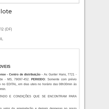
lote
:12 (DF)
UL
OVEIS
nse - Centro de distribuição -
Av. Gunter Hans, 7721 -
de - MS, 79097-452.
PERIODO:
Somente com prévio
no EDITAL, em dias uteis no horário das 08h30min às
0min.
TADO E CONDIÇÕES QUE SE ENCONTRAM PARA
do valor da arrematação e demais despesas no prazo