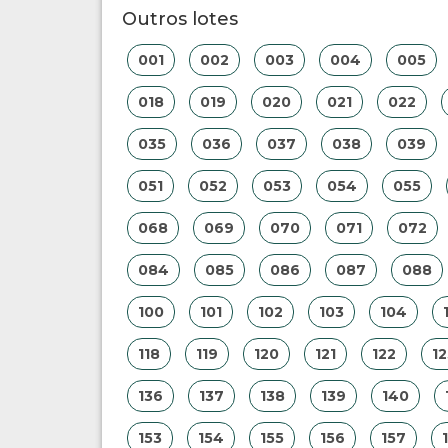
Outros lotes
001
002
003
004
005
018
019
020
021
022
035
036
037
038
039
051
052
053
054
055
068
069
070
071
072
084
085
086
087
088
100
101
102
103
104
118
119
120
121
122
12
136
137
138
139
140
153
154
155
156
157