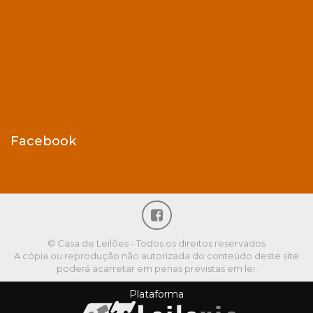
Facebook
© Casa de Leilões - Todos os direitos reservados
A cópia ou reprodução não autorizada do conteúdo deste site
poderá acarretar em penas previstas em lei.
Plataforma