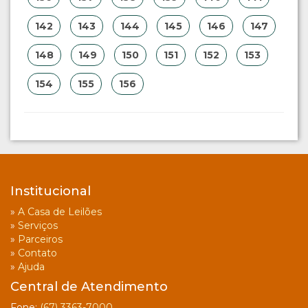
142
143
144
145
146
147
148
149
150
151
152
153
154
155
156
Institucional
»
A Casa de Leilões
»
Serviços
»
Parceiros
»
Contato
»
Ajuda
Central de Atendimento
Fone:
(67) 3363-7000