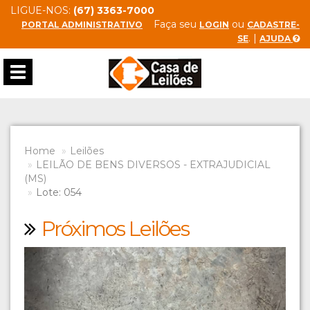
LIGUE-NOS:
(67) 3363-7000
Faça seu
ou
PORTAL ADMINISTRATIVO
LOGIN
CADASTRE-
. |
SE
AJUDA
Toggle
navigation
Home
Leilões
LEILÃO DE BENS DIVERSOS - EXTRAJUDICIAL
(MS)
Lote: 054
Próximos Leilões
Previous
Next