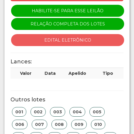
HABILITE-SE PARA ESSE LEILÃO
RELAÇÃO COMPLETA DOS LOTES
EDITAL ELETRÔNICO
Lances:
Valor
Data
Apelido
Tipo
Outros lotes
001
002
003
004
005
006
007
008
009
010