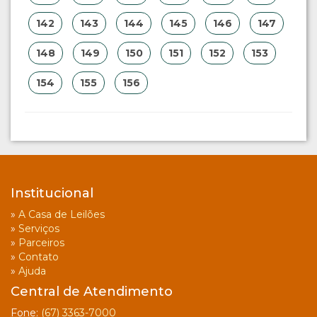
142
143
144
145
146
147
148
149
150
151
152
153
154
155
156
Institucional
»
A Casa de Leilões
»
Serviços
»
Parceiros
»
Contato
»
Ajuda
Central de Atendimento
Fone:
(67) 3363-7000