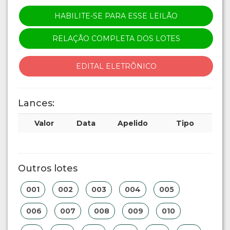
HABILITE-SE PARA ESSE LEILÃO
RELAÇÃO COMPLETA DOS LOTES
EDITAL ELETRÔNICO
Lances:
Valor
Data
Apelido
Tipo
Outros lotes
001
002
003
004
005
006
007
008
009
010