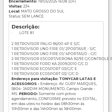
Encerramento:
19/03/2025 16:08 (DF)
Visitas:
234
Local:
MATO GROSSO DO SUL
Status: SEM LANCE
Descrição:
· LOTE 81
2 RETROVISOR PALIO 96/00 4P E S/C
1 RETROVISOR UNO FIRE 01/ 2PORTAS/E - S/C
1 RETROVISOR UNO FIRE 01/ 4PORTAS/D - C/C
2 RETROVISOR ESCORT/VERONA 92/93 C/CONTROLE 
1 RETROVISOR FORD KA 2009/2010 C/C D
1 RETROVISOR ECOSPORT 03/C/C E
1 RETROVISOR ECOSPORT 03/ C/C D
Endereço para visitação: TONYCAR LATAS E
ACESSORIOS -
Endereço: AV. GURY MARQUES,
5804- JARDIM MONUMENTO, Campo Grande -
MS.
PERIODO:
Somente com prévio
agendamento, CONFORME previsto no EDITAL,
em dias uteis no horário das 08h30min às
10h30min e das 14h00min às 16h00min.