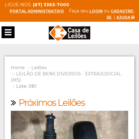
LIGUE-NOS:
(67) 3363-7000
Faça seu
ou
PORTAL ADMINISTRATIVO
LOGIN
CADASTRE-
. |
SE
AJUDA
Toggle
navigation
Home
Leilões
LEILÃO DE BENS DIVERSOS - EXTRAJUDICIAL
(MS)
Lote: 081
Próximos Leilões
Previous
Next