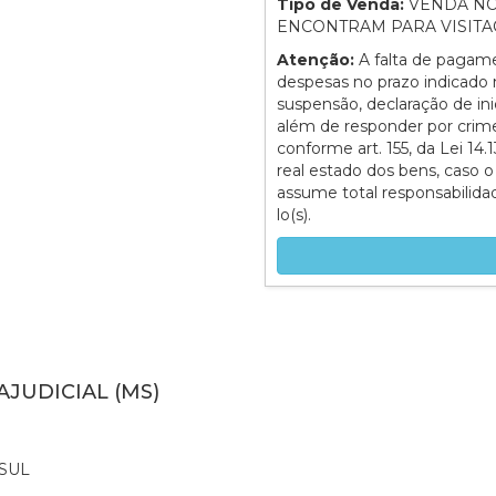
Tipo de Venda:
VENDA NO
ENCONTRAM PARA VISITA
Atenção:
A falta de pagam
despesas no prazo indicado n
suspensão, declaração de ini
além de responder por crime d
conforme art. 155, da Lei 14.
real estado dos bens, caso o 
assume total responsabilidad
lo(s).
AJUDICIAL (MS)
SUL