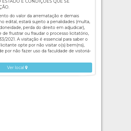
 ESTADO E CONDIÇÕES QUE SE
ÇÃO.
ento do valor da arrematação e demais
o edital, estará sujeito a penalidades (multa,
doneidade, perda do direito em adjudicar),
e frustrar ou fraudar o processo licitatório,
133/2021. A visitação é essencial para saber o
licitante opte por não visitar o(s) bem(ns),
e por não fazer uso da faculdade de vistoriá-
Ver local