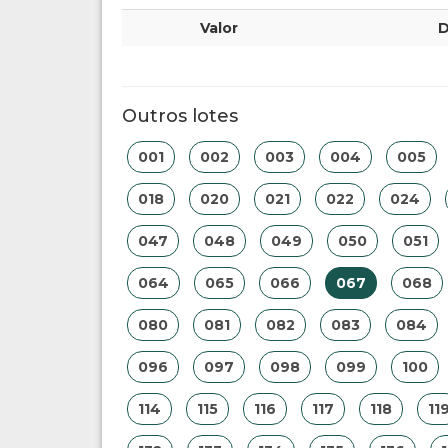
Valor
D
Outros lotes
001
002
003
004
005
018
020
021
022
024
047
048
049
050
051
064
065
066
067
068
080
081
082
083
084
096
097
098
099
100
114
115
116
117
118
11