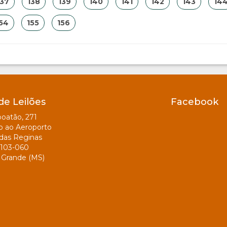
137
138
139
140
141
142
143
14
54
155
156
de Leilões
Facebook
oatão, 271
o ao Aeroporto
das Reginas
103-060
Grande (MS)