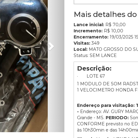
Mais detalhes do 
Lance inicial:
R$ 70,00
Incremento:
R$ 10,00
Encerramento:
19/03/2025 15
Visitas:
349
Local:
MATO GROSSO DO S
Status: SEM LANCE
Descrição:
· LOTE 67
1 MODULO DE SOM RADST
1 VELOCIMETRO HONDA F
Endereço para visitaçã
-
Endereço: AV. GURY MA
Grande - MS.
PERIODO:
Som
CONFORME previsto no EDIT
às 10h30min e das 14h00mi