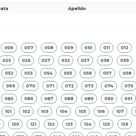
ata
Apelido
006
007
008
009
010
011
012
025
026
027
032
037
038
039
052
053
054
055
056
057
058
069
070
071
072
073
074
075
085
086
087
088
089
090
091
101
102
103
104
105
106
107
9
120
121
122
123
124
125
126