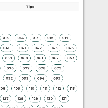
Tipo
013
014
015
016
017
040
041
042
045
046
059
060
061
062
063
076
077
078
079
092
093
094
095
108
109
110
111
112
113
127
128
129
130
131