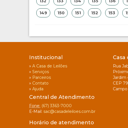
132
133
134
135
136
149
150
151
152
153
1
Institucional
Casa 
»
A Casa de Leilões
Rua Jab
»
Serviços
Próxim
»
Parceiros
Jardim 
»
Contato
CEP 79
»
Ajuda
Campo 
Central de Atendimento
Fone:
(67) 3363-7000
E-Mail:
sac@casadeleiloes.com.br
Horário de atendimento