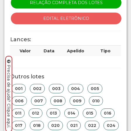
RELAÇÃO COMPLETA DOS LOTES
EDITAL ELETRÔNICO
Lances:
Valor
Data
Apelido
Tipo
Precisa de ajuda? Clique aqui.
Outros lotes
001
002
003
004
005
006
007
008
009
010
011
012
013
014
015
016
017
018
020
021
022
024