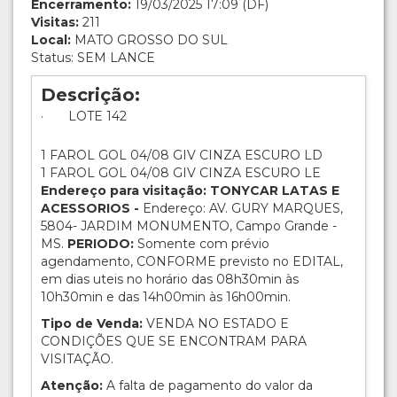
Encerramento:
19/03/2025 17:09 (DF)
Visitas:
211
Local:
MATO GROSSO DO SUL
Status: SEM LANCE
Descrição:
· LOTE 142
1 FAROL GOL 04/08 GIV CINZA ESCURO LD
1 FAROL GOL 04/08 GIV CINZA ESCURO LE
Endereço para visitação: TONYCAR LATAS E
ACESSORIOS -
Endereço: AV. GURY MARQUES,
5804- JARDIM MONUMENTO, Campo Grande -
MS.
PERIODO:
Somente com prévio
agendamento, CONFORME previsto no EDITAL,
em dias uteis no horário das 08h30min às
10h30min e das 14h00min às 16h00min.
Tipo de Venda:
VENDA NO ESTADO E
CONDIÇÕES QUE SE ENCONTRAM PARA
VISITAÇÃO.
Atenção:
A falta de pagamento do valor da