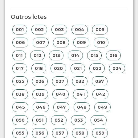
Outros lotes
001
002
003
004
005
006
007
008
009
010
011
012
013
014
015
016
017
018
020
021
022
024
025
026
027
032
037
038
039
040
041
042
045
046
047
048
049
050
051
052
053
054
055
056
057
058
059