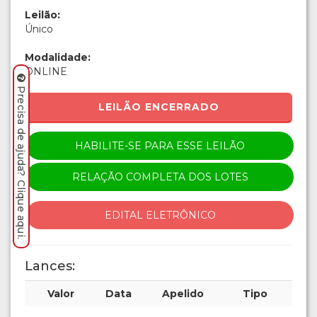
Leilão:
Único
Modalidade:
ONLINE
Precisa de ajuda? Clique aqui.
LEILÃO ENCERRADO
HABILITE-SE PARA ESSE LEILÃO
RELAÇÃO COMPLETA DOS LOTES
EDITAL ELETRÔNICO
Lances:
Valor
Data
Apelido
Tipo