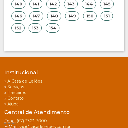
140
141
142
143
144
145
146
147
148
149
150
151
152
153
154
Institucional
»
A Casa de Leilões
»
Serviços
»
Parceiros
»
Contato
»
Ajuda
Central de Atendimento
Fone:
(67) 3363-7000
E-Mail:
sac@casadeleiloes.com.br