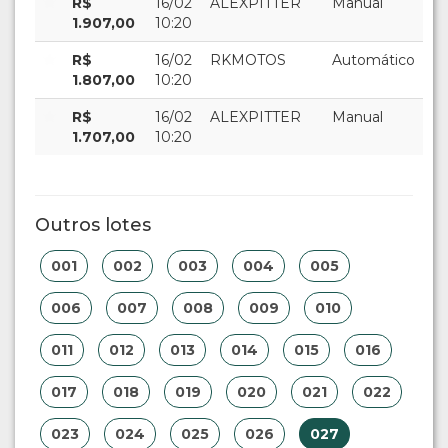
R$
16/02
ALEXPITTER
Manual
1.907,00
10:20
R$
16/02
RKMOTOS
Automático
1.807,00
10:20
R$
16/02
ALEXPITTER
Manual
1.707,00
10:20
Outros lotes
001
002
003
004
005
006
007
008
009
010
011
012
013
014
015
016
017
018
019
020
021
022
023
024
025
026
027